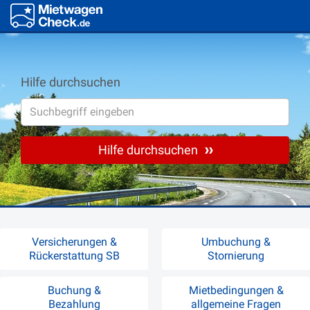
Hilfe durchsuchen
Hilfe durchsuchen
Versicherungen &
Umbuchung &
Rückerstattung SB
Stornierung
Buchung &
Mietbedingungen &
Bezahlung
allgemeine Fragen