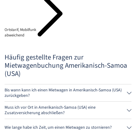
Ortstarif, Mobilfunk
abweichend
Häufig gestellte Fragen zur
Mietwagenbuchung Amerikanisch-Samoa
(USA)
Bis wann kann ich einen Mietwagen in Amerikanisch-Samoa (USA)
zurückgeben?
Grundsätzlich kannst Du den Mietwagen zu jeder Tageszeit
zurückgeben. Wichtig ist nur, dass Du den Mietwagen nicht später als
Muss ich vor Ort in Amerikanisch-Samoa (USA) eine
bei der Buchung angegeben, abgibst.
Zusatzversicherung abschließen?
Buche am besten über uns die Vollkaskoversicherung ohne
Selbstbeteiligung. So musst Du vor Ort keine weitere Versicherung
Wie lange habe ich Zeit, um einen Mietwagen zu stornieren?
abschließen.