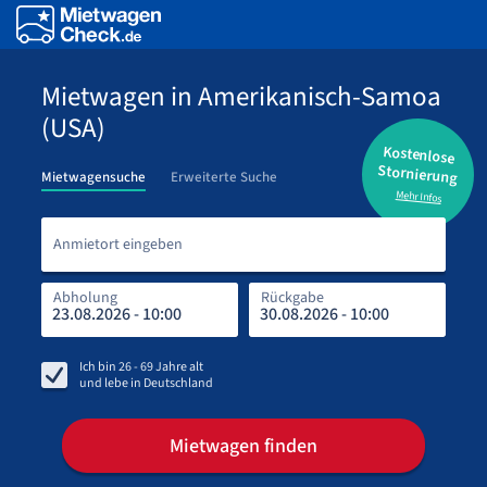
Mietwagen in Amerikanisch-Samoa
(USA)
Kostenlose
Stornierung
Mietwagensuche
Erweiterte Suche
Mehr Infos
Anmi
Anmietort eingeben
Abholung
Rückgabe
Rüc
Abh
Ich bin
26 - 69
Jahre alt
und lebe in
Deutschland
Mietwagen finden