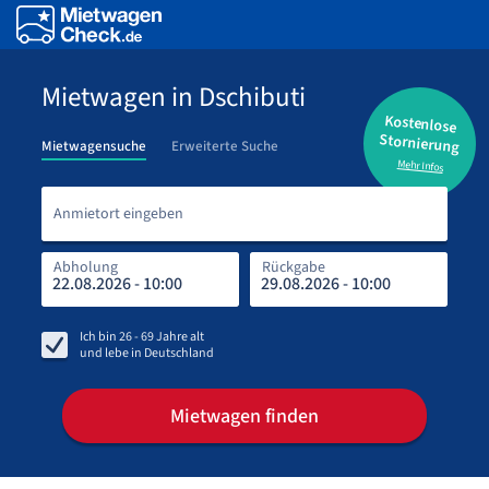
Mietwagen in Dschibuti
Kostenlose
Stornierung
Mietwagensuche
Erweiterte Suche
Mehr Infos
Anmi
Anmietort eingeben
Abholung
Rückgabe
Rüc
Abh
Ich bin
26 - 69
Jahre alt
und lebe in
Deutschland
Mietwagen finden