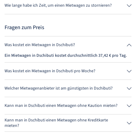
Selbstbeteiligung. So musst Du vor Ort keine weitere Versicherung
Wie lange habe ich Zeit, um einen Mietwagen zu stornieren?
abschließen.
Du hast bis zu 24 Stunden vor Anmietung innerhalb der
Öffnungszeiten von MietwagenCheck Zeit zum Stornieren.
Fragen zum Preis
Was kostet ein Mietwagen in Dschibuti?
Ein Mietwagen in Dschibuti kostet durchschnittlich 37,42 € pro Tag.
Was kostet ein Mietwagen in Dschibuti pro Woche?
Ein Mietwagen in Dschibuti kostet durchschnittlich 261,91 € pro
Woche (37,42 € pro Tag).
Welcher Mietwagenanbieter ist am günstigsten in Dschibuti?
DooRental ist in Dschibuti am günstigsten. Eine Anmietung kostet
149,66 € für 4 Tage.
Kann man in Dschibuti einen Mietwagen ohne Kaution mieten?
Nein, leider kann man derzeit in Dschibuti keinen Mietwagen ohne
Kaution mieten.
Kann man in Dschibuti einen Mietwagen ohne Kreditkarte
mieten?
Nein, leider kann man derzeit in Dschibuti keinen Mietwagen ohne