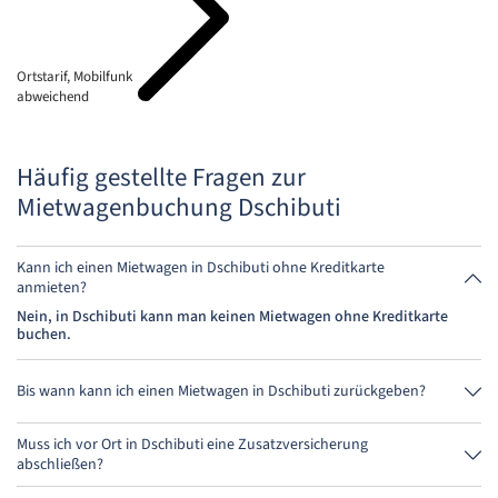
Ortstarif, Mobilfunk
abweichend
Häufig gestellte Fragen zur
Mietwagenbuchung Dschibuti
Kann ich einen Mietwagen in Dschibuti ohne Kreditkarte
anmieten?
Nein, in Dschibuti kann man keinen Mietwagen ohne Kreditkarte
buchen.
Bis wann kann ich einen Mietwagen in Dschibuti zurückgeben?
Grundsätzlich kannst Du den Mietwagen zu jeder Tageszeit
zurückgeben. Wichtig ist nur, dass Du den Mietwagen nicht später als
Muss ich vor Ort in Dschibuti eine Zusatzversicherung
bei der Buchung angegeben, abgibst.
abschließen?
Buche am besten über uns die Vollkaskoversicherung ohne