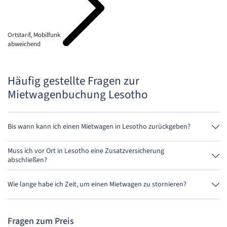
Ortstarif, Mobilfunk
abweichend
Häufig gestellte Fragen zur
Mietwagenbuchung Lesotho
Bis wann kann ich einen Mietwagen in Lesotho zurückgeben?
Grundsätzlich kannst Du den Mietwagen zu jeder Tageszeit
zurückgeben. Wichtig ist nur, dass Du den Mietwagen nicht später als
Muss ich vor Ort in Lesotho eine Zusatzversicherung
bei der Buchung angegeben, abgibst.
abschließen?
Buche am besten über uns die Vollkaskoversicherung ohne
Selbstbeteiligung. So musst Du vor Ort keine weitere Versicherung
Wie lange habe ich Zeit, um einen Mietwagen zu stornieren?
abschließen.
Du hast bis zu 24 Stunden vor Anmietung innerhalb der
Öffnungszeiten von MietwagenCheck Zeit zum Stornieren.
Fragen zum Preis