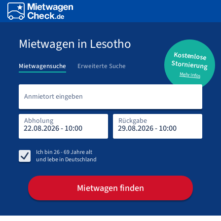
Mietwagen in Lesotho
Kostenlose
Stornierung
Mietwagensuche
Erweiterte Suche
Mehr Infos
Anmi
Anmietort eingeben
Abholung
Rückgabe
Rüc
Abh
Ich bin
26 - 69
Jahre alt
und lebe in
Deutschland
Mietwagen finden