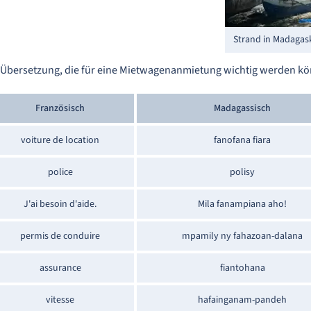
Strand in Madagas
mit Übersetzung, die für eine Mietwagenanmietung wichtig werden k
Französisch
Madagassisch
voiture de location
fanofana fiara
police
polisy
J'ai besoin d'aide.
Mila fanampiana aho!
permis de conduire
mpamily ny fahazoan-dalana
assurance
fiantohana
vitesse
hafainganam-pandeh