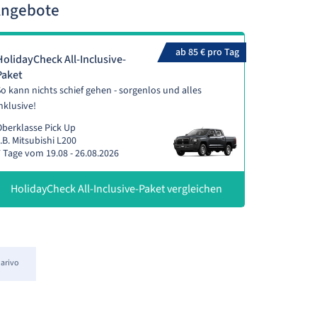
Angebote
ab 85 € pro Tag
HolidayCheck All-Inclusive-
Paket
o kann nichts schief gehen - sorgenlos und alles
nklusive!
berklasse Pick Up
.B. Mitsubishi L200
 Tage vom 19.08 - 26.08.2026
HolidayCheck All-Inclusive-Paket vergleichen
arivo