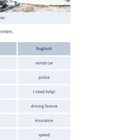
kar
önnten.
Englisch
rental car
police
I need help!
driving licence
insurance
speed