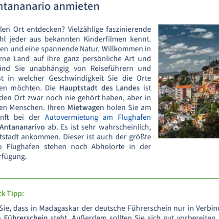
ntananario anmieten
en Ort entdecken? Vielzählige faszinierende
ohl jeder aus bekannten Kinderfilmen kennt.
en und eine spannende Natur. Willkommen in
erne Land auf ihre ganz persönliche Art und
ind Sie unabhängig von Reiseführern und
st in welcher Geschwindigkeit Sie die Orte
igen möchten. Die
Hauptstadt des Landes
ist
den Ort zwar noch nie gehört haben, aber in
onen Menschen. Ihren
Mietwagen
holen Sie am
unft bei der
Autovermietung am Flughafen
 Antananarivo
ab. Es ist sehr wahrscheinlich,
tstadt ankommen. Dieser ist auch der größte
o Flughafen stehen noch Abholorte in der
rfügung.
k Tipp:
 Sie, dass in Madagaskar der deutsche Führerschein nur in Verbi
n Führerschein
steht. Außerdem sollten Sie sich gut vorbereiten,