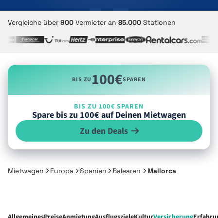
Vergleiche über
900
Vermieter an
85.000
Stationen
100€
BIS ZU
SPAREN
BIS ZU 100€ SPAREN
Spare bis zu 100€ auf Deinen Mietwagen
Zu den Deals
Mietwagen
Europa
Spanien
Balearen
Mallorca
Allgemeines
Preise
Anmietung
Ausflugsziele
Kultur
Versicherung
Erfahru