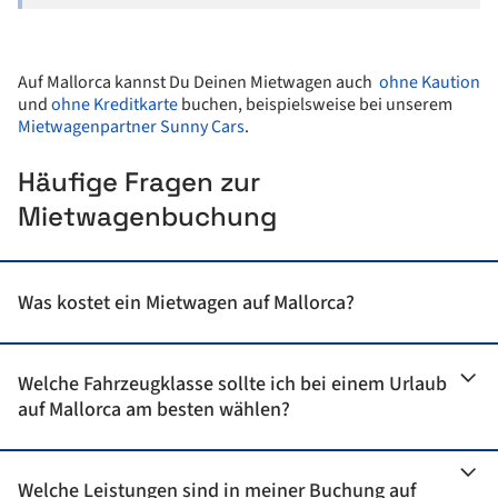
Auf Mallorca kannst Du Deinen Mietwagen auch
ohne Kaution
und
ohne Kreditkarte
buchen, beispielsweise bei unserem
Mietwagenpartner Sunny Cars
.
Häufige Fragen zur
Mietwagenbuchung
Was kostet ein Mietwagen auf Mallorca?
Welche Fahrzeugklasse sollte ich bei einem Urlaub
Erkunde Mallorca mit einem
günstigen Mietwagen
auf Mallorca am besten wählen?
Mietwagen für einen Tag buchen
Einen Mietwagen kannst Du auf Mallorca bereits ab
6 € pro
Tag
buchen. Besonders bei einem Kurztrip auf Mallorca
Welche Leistungen sind in meiner Buchung auf
Beste Mietwagenklasse auf
stehen Dir nur wenige Tage zur Verfügung.