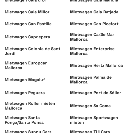
Mietwagen Cala d'Or
Mietwagen Cala Mandia
abholen. Sollte Dein Flug verspätet sein, musst Du Dir keine
Sorgen machen. Gib einfach bei der Buchung des Mietwagens
Mietwagen Cala Millor
Mietwagen Cala Ratjada
die Nummer Deines Fluges an. So kann der Vermieter den
Flug nachverfolgen und ist bei etwaigen Verspätungen
Mietwagen Can Pastilla
Mietwagen Can Picafort
informiert.
Mietwagen CarDelMar
Mietwagen Capdepera
Mallorca
Mietwagen Colonia de Sant
Mietwagen Enterprise
Jordi
Mallorca
Mietwagen Europcar
Mietwagen Hertz Mallorca
Mallorca
Mietwagen Palma de
Mietwagen Magaluf
Mallorca
Mietwagen Peguera
Mietwagen Port de Sóller
Mietwagen Roller mieten
Mietwagen Sa Coma
Mallorca
Mietwagen Santa
Mietwagen Sportwagen
Ponça/Santa Ponsa
mieten
Mietwagen Sunny Cars
Mietwagen TUI Cars