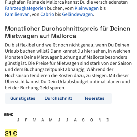
Flughafen Palma de Mallorca kannst Du die verschiedensten
Fahrzeugkategorien
buchen, vom
Kleinwagen
bis
Familienvan
, von
Cabrio
bis
Geländewagen
.
Monatlicher Durchschnittspreis für Deinen
Mietwagen auf Mallorca
Du bist flexibel und weißt noch nicht genau, wann Du Deinen
Urlaub buchen willst? Dann kannst Du hier sehen, in welchen
Monaten Deine Mietwagenbuchung auf Mallorca besonders
günstig ist. Die Preise für Mietwagen sind stark von der Saison
und dem Buchungszeitpunkt abhängig. Während der
Hochsaison tendieren die Kosten dazu, zu steigen. Mit dieser
Übersicht kannst Du Dein Urlaubsbudget optimal planen und
bei der Buchung Geld sparen.
Günstigstes
Durchschnitt
Teuerstes
17 €
34 €
51 €
68 €
85 €
J
F
M
A
M
J
J
A
S
O
N
D
21
€