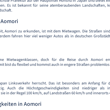
ichste Präfektur auf der Hauptinsel Honshu in Japan und bietet ei
sen. Es ist bekannt für seine atemberaubenden Landschaften, k
dschaft.
 Aomori
eit, Aomori zu erkunden, ist mit dem Mietwagen. Die Straßen sin
ßerdem fahren hier viel weniger Autos als in deutschen Großstäd
ene Mietwagenklassen, doch für die Reise durch Aomori em
 bist du flexibel und kommst auch in engere Straßen problemlos 
apan Linksverkehr herrscht. Das ist besonders am Anfang für 
ig. Auch die Höchstgeschwindigkeiten sind niedriger als i
sie in der Regel 100 km/h, auf Landstraßen 60 km/h und innerorts
keiten in Aomori