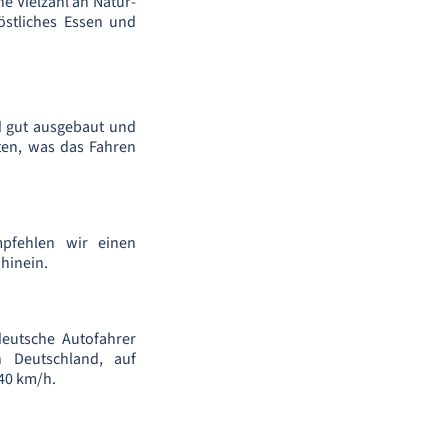
ne Vielzahl an Natur-
östliches Essen und
d gut ausgebaut und
ten, was das Fahren
pfehlen wir einen
hinein.
deutsche Autofahrer
n Deutschland, auf
 40 km/h.