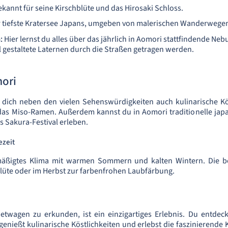
kannt für seine Kirschblüte und das Hirosaki Schloss.
 tiefste Kratersee Japans, umgeben von malerischen Wanderwege
:
Hier lernst du alles über das jährlich in Aomori stattfindende Neb
ll gestaltete Laternen durch die Straßen getragen werden.
mori
 dich neben den vielen Sehenswürdigkeiten auch kulinarische Kös
as Miso-Ramen. Außerdem kannst du in Aomori traditionelle japa
s Sakura-Festival erleben.
ezeit
äßigtes Klima mit warmen Sommern und kalten Wintern. Die bes
blüte oder im Herbst zur farbenfrohen Laubfärbung.
twagen zu erkunden, ist ein einzigartiges Erlebnis. Du entde
genießt kulinarische Köstlichkeiten und erlebst die faszinierende 