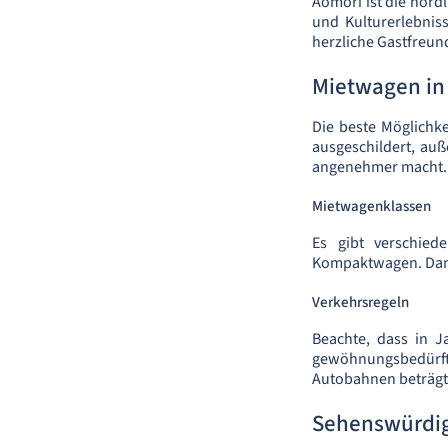
Aomori ist die nördl
und Kulturerlebnis
herzliche Gastfreun
Mietwagen in
Die beste Möglichk
ausgeschildert, au
angenehmer macht.
Mietwagenklassen
Es gibt verschied
Kompaktwagen. Damit
Verkehrsregeln
Beachte, dass in J
gewöhnungsbedürft
Autobahnen beträgt 
Sehenswürdig