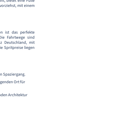
t, bietet eine Fülle
orziehst, mit einem
n ist das perfekte
Die Fahrtwege sind
z Deutschland, mit
 Spritpreise liegen
en Spaziergang.
agenden Ort für
nden Architektur