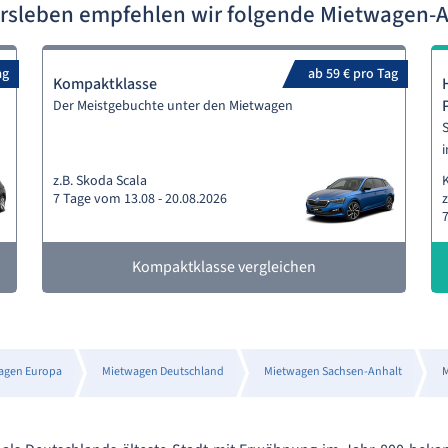
ersleben empfehlen wir folgende Mietwagen-
ag
ab 59 € pro Tag
Kompaktklasse
Der Meistgebuchte unter den Mietwagen
S
i
z.B. Skoda Scala
7 Tage vom 13.08 - 20.08.2026
z
7
Kompaktklasse vergleichen
agen Europa
Mietwagen Deutschland
Mietwagen Sachsen-Anhalt
M