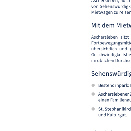
Aschersleben, auch 
von Sehenswürdigke
Mietwagen zu reisen
Mit dem Miet
Aschersleben sitz
Fortbewegungsmitt
übersichtlich und
Geschwindigkeitsbe
im üblichen Durchsc
Sehenswürdig
Bestehornpark
:
Ascherslebener
einen Familienau
St. Stephanikirc
und Kulturgut.