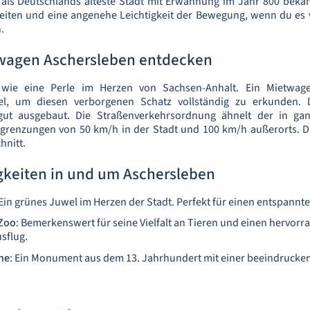
als Deutschlands älteste Stadt mit Erwähnung im Jahr 800 bekann
iten und eine angenehe Leichtigkeit der Bewegung, wenn du es v
.
wagen Aschersleben entdecken
t wie eine Perle im Herzen von Sachsen-Anhalt. Ein Mietwage
el, um diesen verborgenen Schatz vollständig zu erkunden. 
 gut ausgebaut. Die Straßenverkehrsordnung ähnelt der in gan
grenzungen von 50 km/h in der Stadt und 100 km/h außerorts. Die
hnitt.
keiten in und um Aschersleben
 Ein grünes Juwel im Herzen der Stadt. Perfekt für einen entspannt
 Zoo
: Bemerkenswert für seine Vielfalt an Tieren und einen hervorr
sflug.
he
: Ein Monument aus dem 13. Jahrhundert mit einer beeindrucke