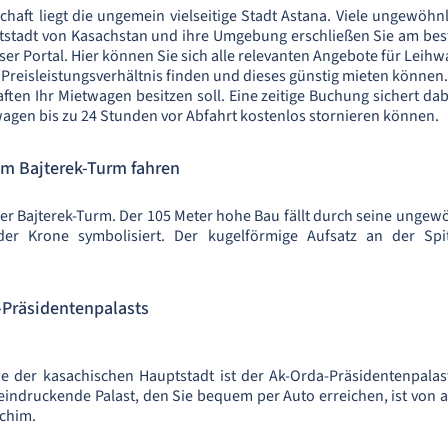
chaft liegt die ungemein vielseitige Stadt Astana. Viele ungewö
tstadt von Kasachstan und ihre Umgebung erschließen Sie am be
er Portal. Hier können Sie sich alle relevanten Angebote für Leihwa
 Preisleistungsverhältnis finden und dieses günstig mieten können.
ften Ihr Mietwagen besitzen soll. Eine zeitige Buchung sichert da
twagen bis zu 24 Stunden vor Abfahrt kostenlos stornieren können.
m Bajterek-Turm fahren
er Bajterek-Turm. Der 105 Meter hohe Bau fällt durch seine ungewöh
er Krone symbolisiert. Der kugelförmige Aufsatz an der Spi
-Präsidentenpalasts
 der kasachischen Hauptstadt ist der Ak-Orda-Präsidentenpalas
eeindruckende Palast, den Sie bequem per Auto erreichen, ist von 
schim.