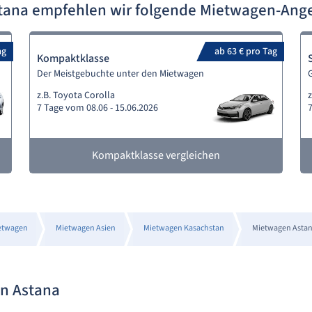
stana empfehlen wir folgende Mietwagen-Ang
ag
ab 63 € pro Tag
Kompaktklasse
Der Meistgebuchte unter den Mietwagen
G
z.B. Toyota Corolla
z
7 Tage vom 08.06 - 15.06.2026
7
Kompaktklasse vergleichen
etwagen
Mietwagen Asien
Mietwagen Kasachstan
Mietwagen Asta
in Astana