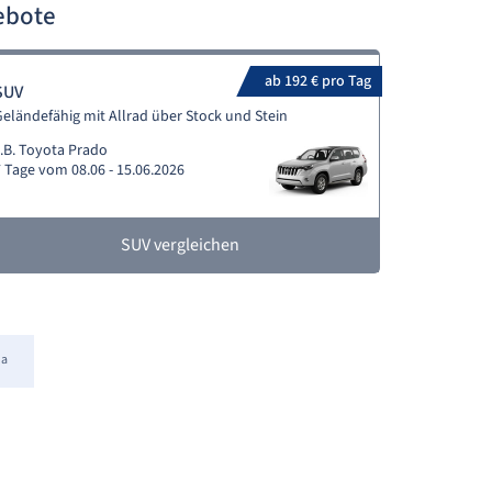
ebote
ab 192 € pro Tag
SUV
eländefähig mit Allrad über Stock und Stein
.B. Toyota Prado
 Tage vom 08.06 - 15.06.2026
SUV vergleichen
na