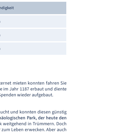
ndigkeit
h
h
h
ternet mieten konnten fahren Sie
 im Jahr 1187 erbaut und diente
h Spenden wieder aufgebaut.
esucht und konnten diesen günstig
häologischen Park, der heute den
irk weitgehend in Trümmern. Doch
er zum Leben erwecken. Aber auch