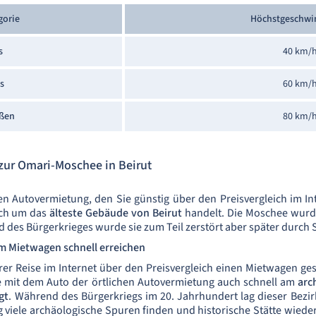
gorie
Höchstgeschwi
s
40 km/
s
60 km/
aßen
80 km/
zur Omari-Moschee in Beirut
en Autovermietung, den Sie günstig über den Preisvergleich im In
ich um das
älteste Gebäude von Beirut
handelt. Die Moschee wurde
d des Bürgerkrieges wurde sie zum Teil zerstört aber später durc
m Mietwagen schnell erreichen
hrer Reise im Internet über den Preisvergleich einen Mietwagen g
e mit dem Auto der örtlichen Autovermietung auch schnell am
arc
gt
. Während des Bürgerkriegs im 20. Jahrhundert lag dieser Bez
 viele archäologische Spuren finden und historische Stätte wied