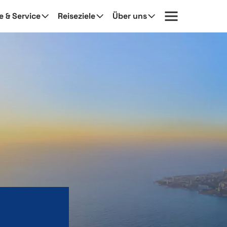
fe & Service
Reiseziele
Über uns