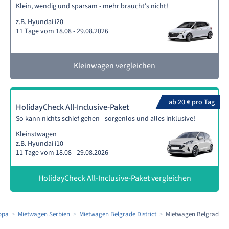
Klein, wendig und sparsam - mehr braucht's nicht!
z.B. Hyundai i20
11 Tage vom 18.08 - 29.08.2026
Kleinwagen vergleichen
ab 20 € pro Tag
HolidayCheck All-Inclusive-Paket
So kann nichts schief gehen - sorgenlos und alles inklusive!
Kleinstwagen
z.B. Hyundai i10
11 Tage vom 18.08 - 29.08.2026
HolidayCheck All-Inclusive-Paket vergleichen
opa
Mietwagen Serbien
Mietwagen Belgrade District
Mietwagen Belgrad