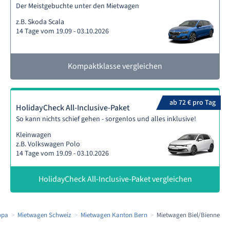
Der Meistgebuchte unter den Mietwagen
z.B. Skoda Scala
14 Tage vom 19.09 - 03.10.2026
Kompaktklasse vergleichen
ab 72 € pro Tag
HolidayCheck All-Inclusive-Paket
So kann nichts schief gehen - sorgenlos und alles inklusive!
Kleinwagen
z.B. Volkswagen Polo
14 Tage vom 19.09 - 03.10.2026
HolidayCheck All-Inclusive-Paket vergleichen
opa
Mietwagen Schweiz
Mietwagen Kanton Bern
Mietwagen Biel/Bienne