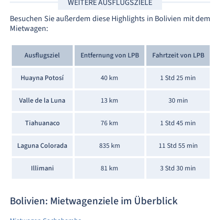
WEITERE AUSFLUGSZIELE
Besuchen Sie außerdem diese Highlights in Bolivien mit dem
Mietwagen:
Ausflugsziel
Entfernung von LPB
Fahrtzeit von LPB
Huayna Potosí
40 km
1 Std 25 min
Valle de la Luna
13 km
30 min
Tiahuanaco
76 km
1 Std 45 min
Laguna Colorada
835 km
11 Std 55 min
Illimani
81 km
3 Std 30 min
Bolivien: Mietwagenziele im Überblick