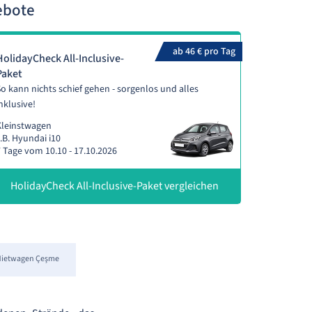
ebote
ab 46 € pro Tag
HolidayCheck All-Inclusive-
Paket
o kann nichts schief gehen - sorgenlos und alles
nklusive!
Kleinstwagen
.B. Hyundai i10
 Tage vom 10.10 - 17.10.2026
HolidayCheck All-Inclusive-Paket vergleichen
ietwagen Çeşme