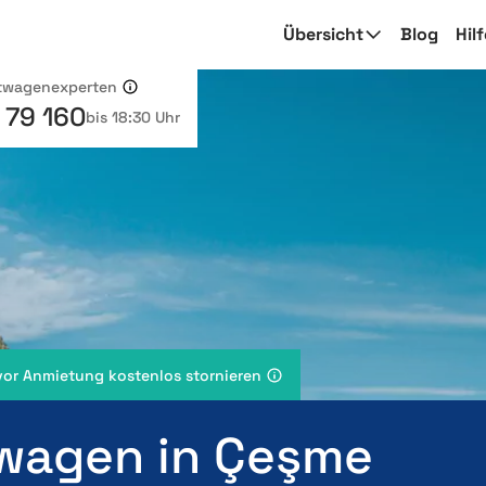
Übersicht
Blog
Hil
etwagenexperten
 79 160
bis 18:30 Uhr
vor Anmietung kostenlos stornieren
wagen in Çeşme