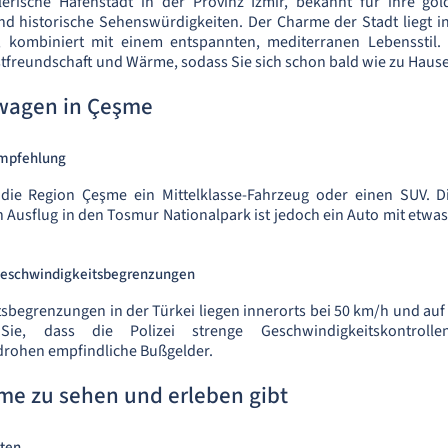
erische Hafenstadt in der Provinz Izmir, bekannt für ihre go
und historische Sehenswürdigkeiten. Der Charme der Stadt liegt in
, kombiniert mit einem entspannten, mediterranen Lebensstil.
stfreundschaft und Wärme, sodass Sie sich schon bald wie zu Haus
wagen in Çeşme
mpfehlung
die Region Çeşme ein Mittelklasse-Fahrzeug oder einen SUV. D
n Ausflug in den Tosmur Nationalpark ist jedoch ein Auto mit etwa
Geschwindigkeitsbegrenzungen
sbegrenzungen in der Türkei liegen innerorts bei 50 km/h und au
ie, dass die Polizei strenge Geschwindigkeitskontrolle
drohen empfindliche Bußgelder.
me zu sehen und erleben gibt
ten