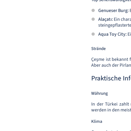
Genueser Burg:
B
Alaçatı:
Ein char
steingepflastert
Aqua Toy City:
Ei
Strände
Çeşme ist bekannt f
Aber auch der Pirla
Praktische In
Währung
In der Türkei zahlt
werden in den meist
Klima