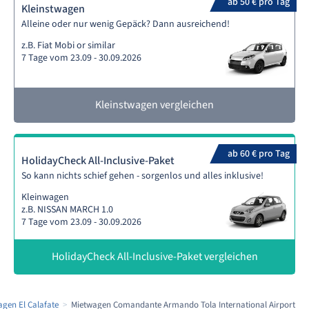
ab 50 € pro Tag
Kleinstwagen
Alleine oder nur wenig Gepäck? Dann ausreichend!
z.B. Fiat Mobi or similar
7 Tage vom 23.09 - 30.09.2026
Kleinstwagen vergleichen
ab 60 € pro Tag
HolidayCheck All-Inclusive-Paket
So kann nichts schief gehen - sorgenlos und alles inklusive!
Kleinwagen
z.B. NISSAN MARCH 1.0
7 Tage vom 23.09 - 30.09.2026
HolidayCheck All-Inclusive-Paket vergleichen
gen El Calafate
Mietwagen Comandante Armando Tola International Airport