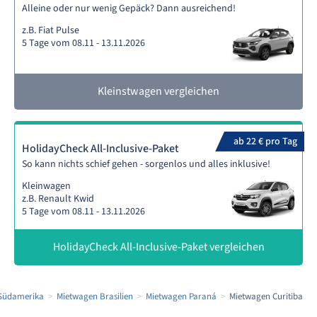
Alleine oder nur wenig Gepäck? Dann ausreichend!
z.B. Fiat Pulse
5 Tage vom 08.11 - 13.11.2026
Kleinstwagen vergleichen
ab 22 € pro Tag
HolidayCheck All-Inclusive-Paket
So kann nichts schief gehen - sorgenlos und alles inklusive!
Kleinwagen
z.B. Renault Kwid
5 Tage vom 08.11 - 13.11.2026
HolidayCheck All-Inclusive-Paket vergleichen
Südamerika
Mietwagen Brasilien
Mietwagen Paraná
Mietwagen Curitiba