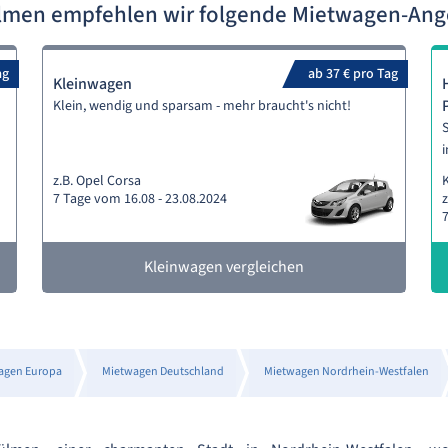
lmen empfehlen wir folgende Mietwagen-An
ag
ab 37 € pro Tag
Kleinwagen
Klein, wendig und sparsam - mehr braucht's nicht!
S
i
z.B. Opel Corsa
7 Tage vom 16.08 - 23.08.2024
z
7
Kleinwagen vergleichen
agen Europa
Mietwagen Deutschland
Mietwagen Nordrhein-Westfalen