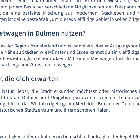
lmen, einer charmanten Stadt in Nordrhein-Westfalen, 
 und jedem Besucher verschiedene Möglichkeiten der Entspannu
est du eine perfekte Mischung aus modernem Stadtleben und r
n ist deine beste Wahl, um dieses vielfältige Gebiet in vollen Züg
etwagen in Dülmen nutzen?
 in der Region Münsterland und ist somit ein idealer Ausgangspunk
 Nähe zu Städten wie Münster und Essen kannst du ein vielfältig
 Freizeitmöglichkeiten nutzen. Mit einem Mietwagen bist du mob
nd nach eigenen Wünschen bewegen.
, die dich erwarten
 Natur liebst, die Stadt erkunden möchtest oder historisches I
cht es dir, Dülmen und Umgebung in deinem eigenen Tempo zu
 gehören das Wildpferdgehege im Merfelder Bruch, der Dulmene
historischen Stadtzentrum und ihrem schönen Hafen.
indigkeit auf Autobahnen in Deutschland beträgt in der Regel 130