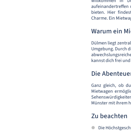
Willkommen in Dü
aufeinandertreffen
bieten. Hier find
Charme. Ein Mietwage
Warum ein Mi
Dülmen liegt zentral
Umgebung. Durch die
abwechslungsreiche
kannst dich frei u
Die Abenteuer
Ganz gleich, ob du
Mietwagen ermögli
Sehenswürdigkeiten
Münster mit ihrem 
Zu beachten
Die Höchstgeschw