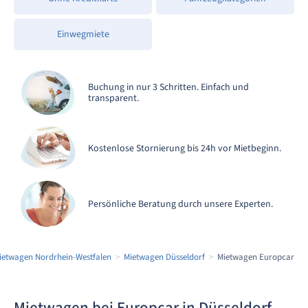
Einwegmiete
Buchung in nur 3 Schritten. Einfach und
transparent.
Kostenlose Stornierung bis 24h vor Mietbeginn.
Persönliche Beratung durch unsere Experten.
ietwagen Nordrhein-Westfalen
Mietwagen Düsseldorf
Mietwagen Europcar
Mietwagen bei Europcar in Düsseldorf