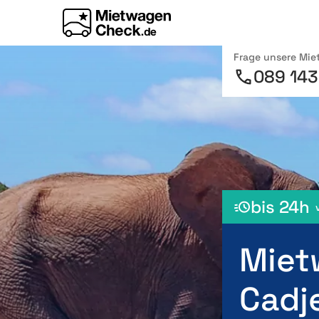
Frage unsere Mi
089 143
bis 24h
Miet
Cadj