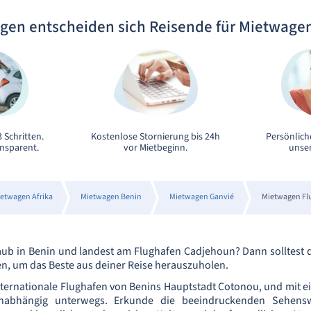
gen entscheiden sich Reisende für Mietwage
 Schritten.
Kostenlose Stornierung bis 24h
Persönlich
ansparent.
vor Mietbeginn.
unser
etwagen Afrika
Mietwagen Benin
Mietwagen Ganvié
Mietwagen Fl
aub in Benin und landest am Flughafen Cadjehoun? Dann solltest d
, um das Beste aus deiner Reise herauszuholen.
nternationale Flughafen von Benins Hauptstadt Cotonou, und mit 
nabhängig unterwegs. Erkunde die beeindruckenden Sehensw