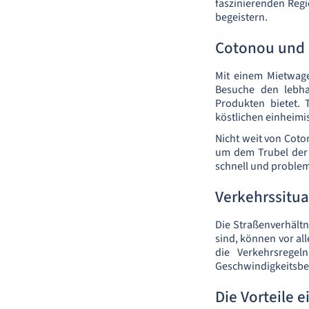
faszinierenden Regi
begeistern.
Cotonou und
Mit einem Mietwag
Besuche den lebhaf
Produkten bietet.
köstlichen einheimi
Nicht weit von Coto
um dem Trubel der 
schnell und problem
Verkehrssitua
Die Straßenverhält
sind, können vor al
die Verkehrsrege
Geschwindigkeitsbe
Die Vorteile 