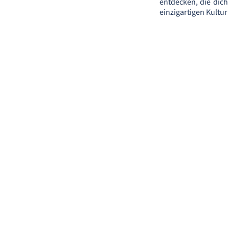
entdecken, die dich
einzigartigen Kultu