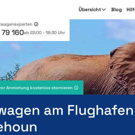
Übersicht
Blog
Hil
etwagenexperten
 79 160
ab 22:00 - 18:30 Uhr
vor Anmietung kostenlos stornieren
wagen am Flughafen
ehoun