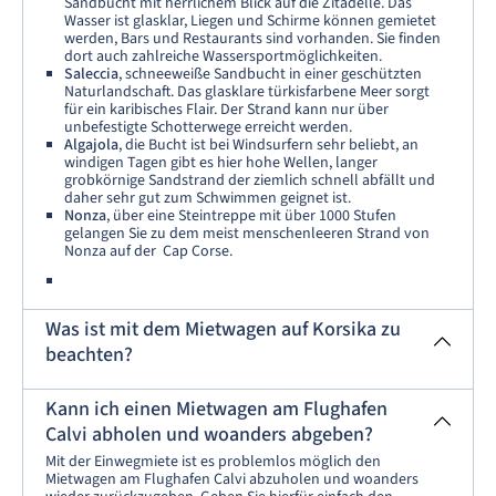
Sandbucht mit herrlichem Blick auf die Zitadelle. Das
Wasser ist glasklar, Liegen und Schirme können gemietet
werden, Bars und Restaurants sind vorhanden. Sie finden
dort auch zahlreiche Wassersportmöglichkeiten.
Saleccia
, schneeweiße Sandbucht in einer geschützten
Naturlandschaft. Das glasklare türkisfarbene Meer sorgt
für ein karibisches Flair. Der Strand kann nur über
unbefestigte Schotterwege erreicht werden.
Algajola
, die Bucht ist bei Windsurfern sehr beliebt, an
windigen Tagen gibt es hier hohe Wellen, langer
grobkörnige Sandstrand der ziemlich schnell abfällt und
daher sehr gut zum Schwimmen geignet ist.
Nonza
, über eine Steintreppe mit über 1000 Stufen
gelangen Sie zu dem meist menschenleeren Strand von
Nonza auf der Cap Corse.
Was ist mit dem Mietwagen auf Korsika zu
beachten?
Kann ich einen Mietwagen am Flughafen
Calvi abholen und woanders abgeben?
Mit der Einwegmiete ist es problemlos möglich den
Mietwagen am Flughafen Calvi abzuholen und woanders