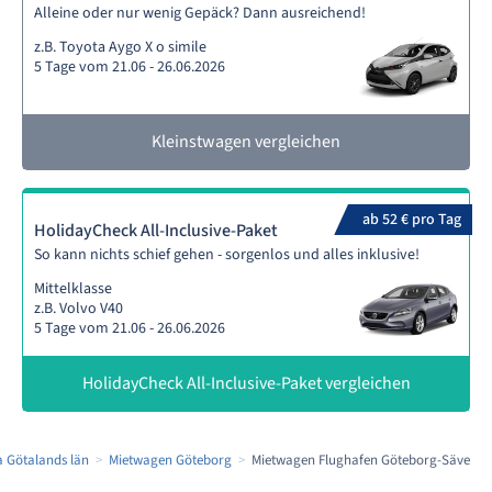
Alleine oder nur wenig Gepäck? Dann ausreichend!
z.B. Toyota Aygo X o simile
5 Tage vom 21.06 - 26.06.2026
Kleinstwagen vergleichen
ab 52 € pro Tag
HolidayCheck All-Inclusive-Paket
So kann nichts schief gehen - sorgenlos und alles inklusive!
Mittelklasse
z.B. Volvo V40
5 Tage vom 21.06 - 26.06.2026
HolidayCheck All-Inclusive-Paket vergleichen
 Götalands län
Mietwagen Göteborg
Mietwagen Flughafen Göteborg-Säve