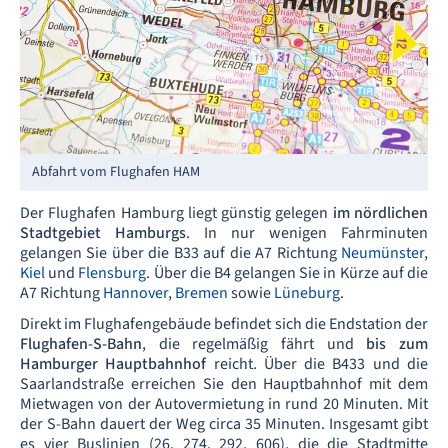
Abfahrt vom Flughafen HAM
Der Flughafen Hamburg liegt günstig gelegen
im nördlichen
Stadtgebiet Hamburgs
. In nur wenigen Fahrminuten
gelangen Sie über die B33 auf die A7 Richtung
Neumünster
,
Kiel
und
Flensburg
. Über die B4 gelangen Sie in Kürze auf die
A7 Richtung
Hannover
,
Bremen
sowie
Lüneburg
.
Direkt im Flughafengebäude befindet sich die Endstation der
Flughafen-S-Bahn
, die regelmäßig fährt und
bis zum
Hamburger Hauptbahnhof
reicht. Über die B433 und die
Saarlandstraße erreichen Sie den Hauptbahnhof mit dem
Mietwagen von der Autovermietung in rund 20 Minuten. Mit
der S-Bahn dauert der Weg circa 35 Minuten. Insgesamt gibt
es vier Buslinien (26, 274, 292, 606), die die Stadtmitte