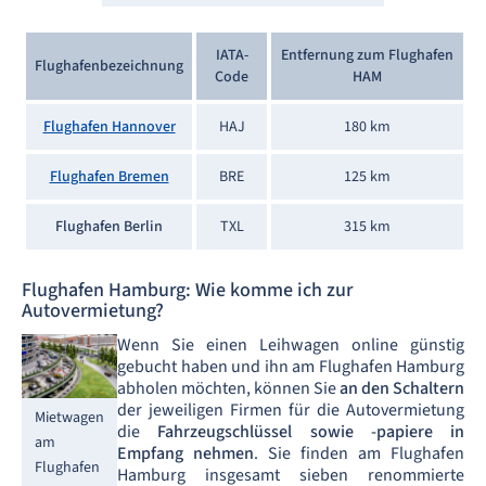
IATA-
Entfernung zum Flughafen
Flughafenbezeichnung
Code
HAM
Flughafen Hannover
HAJ
180 km
Flughafen Bremen
BRE
125 km
Flughafen Berlin
TXL
315 km
Flughafen Hamburg: Wie komme ich zur
Autovermietung?
Wenn Sie einen Leihwagen online günstig
gebucht haben und ihn am Flughafen Hamburg
abholen möchten, können Sie
an den Schaltern
der jeweiligen Firmen für die Autovermietung
Mietwagen
die
Fahrzeugschlüssel sowie -papiere in
am
Empfang nehmen
. Sie finden am Flughafen
Flughafen
Hamburg insgesamt sieben renommierte