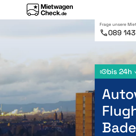
Frage unsere Mi
089 143
bis 24h
Auto
Flug
Bad