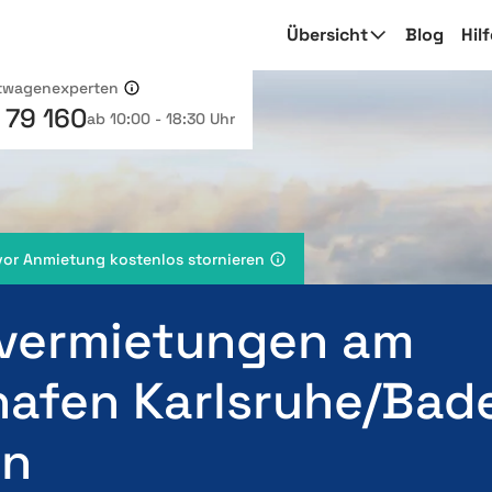
Übersicht
Blog
Hil
etwagenexperten
 79 160
ab 10:00 - 18:30 Uhr
vor Anmietung kostenlos stornieren
vermietungen am
hafen Karlsruhe/Bad
en