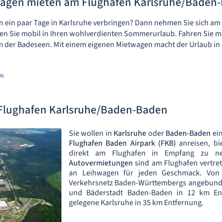
agen mieten am Flughafen Karlsruhe/Baden
en ein paar Tage in Karlsruhe verbringen? Dann nehmen Sie sich a
en Sie mobil in Ihren wohlverdienten Sommerurlaub. Fahren Sie m
em der Badeseen. Mit einem eigenen Mietwagen macht der Urlaub in
ps
Flughafen Karlsruhe/Baden-Baden
Sie wollen in
Karlsruhe
oder
Baden-Baden
ein
Flughafen Baden Airpark (FKB)
anreisen, bi
direkt am Flughafen in Empfang zu 
Autovermietungen
sind am Flughafen vertre
an Leihwagen für jeden Geschmack. Von 
Verkehrsnetz Baden-Württembergs angebunde
und Bäderstadt Baden-Baden in 12 km Ent
gelegene Karlsruhe in 35 km Entfernung.