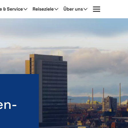
fe & Service
Reiseziele
Über uns
en-