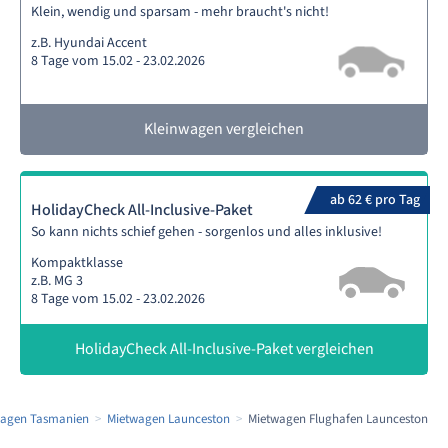
Klein, wendig und sparsam - mehr braucht's nicht!
z.B. Hyundai Accent
8 Tage vom 15.02 - 23.02.2026
Kleinwagen vergleichen
ab 62 € pro Tag
HolidayCheck All-Inclusive-Paket
So kann nichts schief gehen - sorgenlos und alles inklusive!
Kompaktklasse
z.B. MG 3
8 Tage vom 15.02 - 23.02.2026
HolidayCheck All-Inclusive-Paket vergleichen
wagen Tasmanien
Mietwagen Launceston
Mietwagen Flughafen Launceston