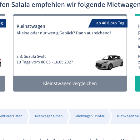
fen Salala empfehlen wir folgende Mietwage
ag
ab 48 € pro Tag
Kleinstwagen
Alleine oder nur wenig Gepäck? Dann ausreichend!
S
i
z.B. Suzuki Swift
10 Tage vom 06.05 - 16.05.2027
z
1
Kleinstwagen vergleichen
ittlerer Osten
Mietwagen Oman
Mietwagen Dhofar
Mietwagen Sal