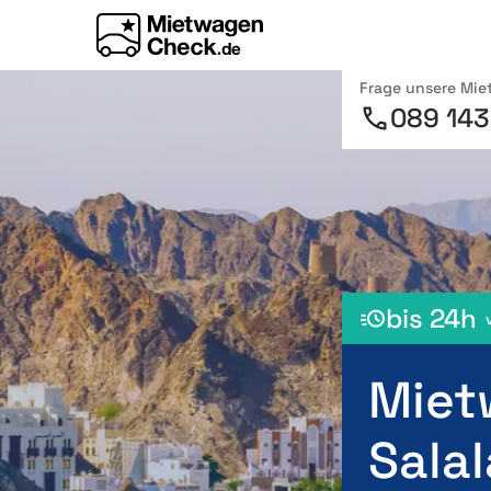
Frage unsere Mi
089 143
bis 24h
Miet
Salal