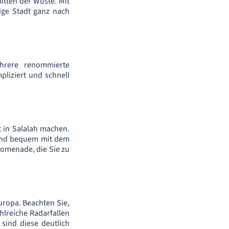
itten der Wüste. Mit
ige Stadt ganz nach
hrere renommierte
pliziert und schnell
t in Salalah machen.
ind bequem mit dem
romenade, die Sie zu
uropa. Beachten Sie,
lreiche Radarfallen
 sind diese deutlich