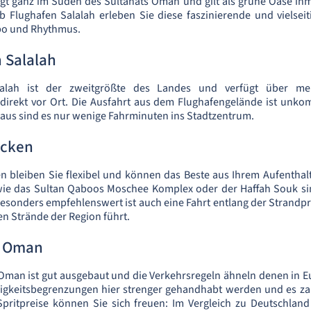
iegt ganz im Süden des Sultanats Oman und gilt als grüne Oase inm
 Flughafen Salalah erleben Sie diese faszinierende und vielseit
po und Rhythmus.
 Salalah
lalah ist der zweitgrößte des Landes und verfügt über me
irekt vor Ort. Die Ausfahrt aus dem Flughafengelände ist unkom
r aus sind es nur wenige Fahrminuten ins Stadtzentrum.
ecken
 bleiben Sie flexibel und können das Beste aus Ihrem Aufenthal
wie das Sultan Qaboos Moschee Komplex oder der Haffah Souk s
Besonders empfehlenswert ist auch eine Fahrt entlang der Strandp
en Strände der Region führt.
n Oman
Oman ist gut ausgebaut und die Verkehrsregeln ähneln denen in E
igkeitsbegrenzungen hier strenger gehandhabt werden und es zah
Spritpreise können Sie sich freuen: Im Vergleich zu Deutschland