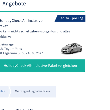
n-Angebote
ab 34 € pro Tag
HolidayCheck All-Inclusive-
Paket
o kann nichts schief gehen - sorgenlos und alles
nklusive!
Kleinwagen
.B. Toyota Yaris
0 Tage vom 06.05 - 16.05.2027
HolidayCheck All-Inclusive-Paket vergleichen
alah
Mietwagen Flughafen Salala