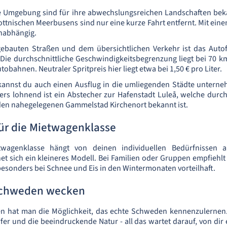
ne Umgebung sind für ihre abwechslungsreichen Landschaften beka
ottnischen Meerbusens sind nur eine kurze Fahrt entfernt. Mit ein
unabhängig.
ebauten Straßen und dem übersichtlichen Verkehr ist das Aut
 Die durchschnittliche Geschwindigkeitsbegrenzung liegt bei 70 
obahnen. Neutraler Spritpreis hier liegt etwa bei 1,50 € pro Liter.
 kannst du auch einen Ausflug in die umliegenden Städte unterne
s lohnend ist ein Abstecher zur Hafenstadt Luleå, welche durch
den nahegelegenen Gammelstad Kirchenort bekannt ist.
ür die Mietwagenklasse
wagenklasse hängt von deinen individuellen Bedürfnissen 
et sich ein kleineres Modell. Bei Familien oder Gruppen empfiehlt
 besonders bei Schnee und Eis in den Wintermonaten vorteilhaft.
 Schweden wecken
n hat man die Möglichkeit, das echte Schweden kennenzulerne
rfer und die beeindruckende Natur - all das wartet darauf, von di