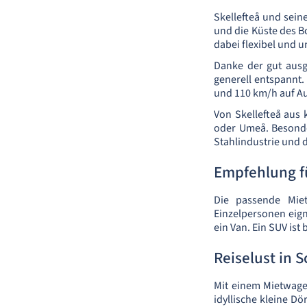
Skellefteå und sei
und die Küste des B
dabei flexibel und 
Danke der gut ausg
generell entspannt.
und 110 km/h auf Aut
Von Skellefteå aus
oder Umeå. Besonder
Stahlindustrie und 
Empfehlung f
Die passende Miet
Einzelpersonen eign
ein Van. Ein SUV ist
Reiselust in
Mit einem Mietwage
idyllische kleine Dö