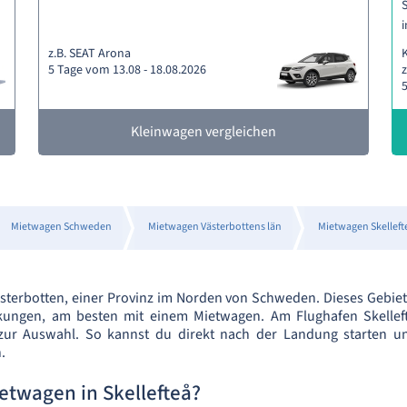
S
i
z.B. SEAT Arona
5 Tage vom 13.08 - 18.08.2026
z
5
Kleinwagen vergleichen
Mietwagen Schweden
Mietwagen Västerbottens län
Mietwagen Skelleft
Västerbotten, einer Provinz im Norden von Schweden. Dieses Gebiet
ckungen, am besten mit einem Mietwagen. Am Flughafen Skelle
zur Auswahl. So kannst du direkt nach der Landung starten u
.
etwagen in Skellefteå?