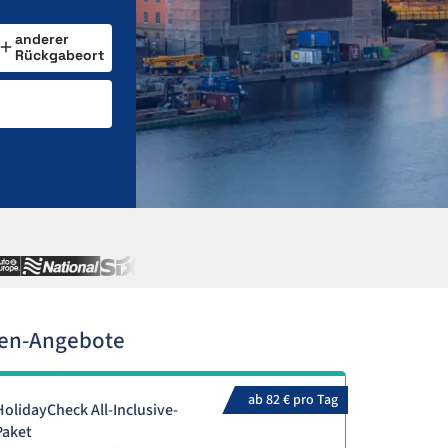
anderer
Rückgabeort
gen-Angebote
ab 82 € pro Tag
HolidayCheck All-Inclusive-
Paket