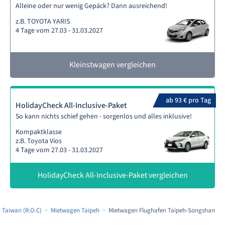
Alleine oder nur wenig Gepäck? Dann ausreichend!
z.B. TOYOTA YARIS
4 Tage vom 27.03 - 31.03.2027
Kleinstwagen vergleichen
ab 93 € pro Tag
HolidayCheck All-Inclusive-Paket
So kann nichts schief gehen - sorgenlos und alles inklusive!
Kompaktklasse
z.B. Toyota Vios
4 Tage vom 27.03 - 31.03.2027
HolidayCheck All-Inclusive-Paket vergleichen
 Taiwan (R.O.C)
Mietwagen Taipeh
Mietwagen Flughafen Taipeh-Songshan