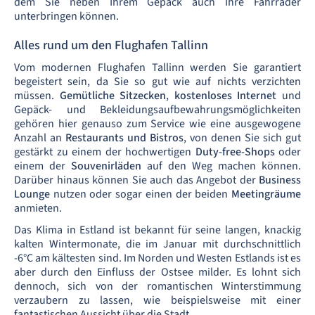
dem Sie neben Ihrem Gepäck auch Ihre Fahrräder
unterbringen können.
Alles rund um den Flughafen Tallinn
Vom modernen Flughafen Tallinn werden Sie garantiert
begeistert sein, da Sie so gut wie auf nichts verzichten
müssen.
Gemütliche Sitzecken
,
kostenloses Internet
und
Gepäck- und Bekleidungsaufbewahrungsmöglichkeiten
gehören hier genauso zum Service wie eine ausgewogene
Anzahl an
Restaurants und Bistros
, von denen Sie sich gut
gestärkt zu einem der hochwertigen
Duty-free-Shops
oder
einem der
Souvenirläden
auf den Weg machen können.
Darüber hinaus können Sie auch das Angebot der
Business
Lounge
nutzen oder sogar einen der beiden
Meetingräume
anmieten.
Das Klima in Estland ist bekannt für seine langen, knackig
kalten Wintermonate, die im Januar mit durchschnittlich
-6°C am kältesten sind. Im Norden und Westen Estlands ist es
aber durch den Einfluss der Ostsee milder. Es lohnt sich
dennoch, sich von der romantischen Winterstimmung
verzaubern zu lassen, wie beispielsweise mit einer
fantastischen Aussicht über die Stadt.