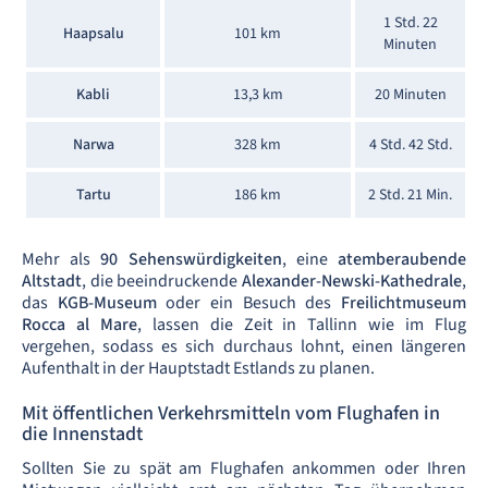
1 Std. 22
Haapsalu
101 km
Minuten
Kabli
13,3 km
20 Minuten
Narwa
328 km
4 Std. 42 Std.
Tartu
186 km
2 Std. 21 Min.
Mehr als
90 Sehenswürdigkeiten
, eine
atemberaubende
Altstadt
, die beeindruckende
Alexander-Newski-Kathedrale
,
das
KGB-Museum
oder ein Besuch des
Freilichtmuseum
Rocca al Mare
, lassen die Zeit in Tallinn wie im Flug
vergehen, sodass es sich durchaus lohnt, einen längeren
Aufenthalt in der Hauptstadt Estlands zu planen.
Mit öffentlichen Verkehrsmitteln vom Flughafen in
die Innenstadt
Sollten Sie zu spät am Flughafen ankommen oder Ihren