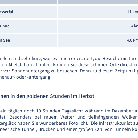
sserfall
11 k
Tunnel
11.4 k
n See
4.6 k
elen sind sehr kurz, was es Ihnen erleichtert, die Besuche mit I
fen-Mietstation abholen, können Sie diese schönen Orte direkt er
 vor Sonnenuntergang zu besuchen. Denn zu diesem Zeitpunkt gi
nenauf- oder -untergang.
nen in den goldenen Stunden im Herbst
seln täglich noch 10 Stunden Tageslicht während im Dezember
ndet. Besonders bei rauem Wetter und tiefhängenden Wolken
rglück haben Sie wunderbares Fotolicht. Die Infrastruktur ist a
meerische Tunnel, Brücken und einer großen Zahl von Tunneln kö