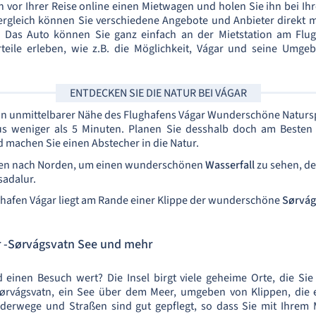
vor Ihrer Reise online einen Mietwagen und holen Sie ihn bei Ih
ergleich können Sie verschiedene Angebote und Anbieter direkt m
 Das Auto können Sie ganz einfach an der Mietstation am Flug
teile erleben, wie z.B. die Möglichkeit, Vágar und seine Umge
ENTDECKEN SIE DIE NATUR BEI VÁGAR
in unmittelbarer Nähe des Flughafens Vágar Wunderschöne Naturs
 weniger als 5 Minuten. Planen Sie desshalb doch am Besten b
d machen Sie einen Abstecher in die Natur.
gen nach Norden, um einen wunderschönen
Wasserfall
zu sehen, der
sadalur.
ghafen Vágar liegt am Rande einer Klippe der wunderschöne
Sørvág
ar -Sørvágsvatn See und mehr
 einen Besuch wert? Die Insel birgt viele geheime Orte, die Si
ørvágsvatn, ein See über dem Meer, umgeben von Klippen, die ei
nderwege und Straßen sind gut gepflegt, so dass Sie mit Ihrem