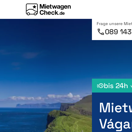
Frage unsere Mi
089 143
bis 24h
Miet
Vága