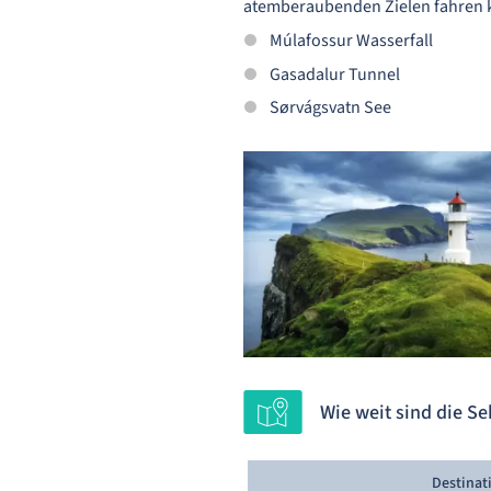
atemberaubenden Zielen fahren
Múlafossur Wasserfall
Gasadalur Tunnel
Sørvágsvatn See
Wie weit sind die S
Destinat