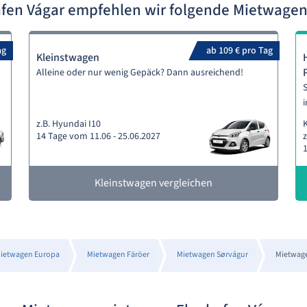
fen Vágar empfehlen wir folgende Mietwage
ag
ab 109 € pro Tag
Kleinstwagen
Alleine oder nur wenig Gepäck? Dann ausreichend!
S
i
z.B. Hyundai I10
14 Tage vom 11.06 - 25.06.2027
z
1
Kleinstwagen vergleichen
ietwagen Europa
Mietwagen Färöer
Mietwagen Sørvágur
Mietwage