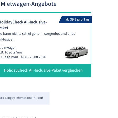
de Mietwagen-Angebote
ab 39 € pro Tag
HolidayCheck All-Inclusive-
Paket
o kann nichts schief gehen - sorgenlos und alles
nklusive!
Kleinwagen
.B. Toyota Vios
3 Tage vom 14.08 - 26.08.2026
HolidayCheck All-Inclusive-Paket vergleichen
co Bangoy International Airport