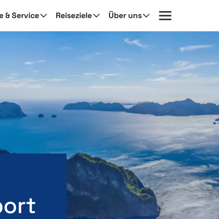
fe & Service
Reiseziele
Über uns
port