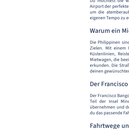
Du möchtest die w
Airport der perfekt
um die atemberaub
eigenen Tempo zu e
Warum ein M
Die Philippinen sin
Zielen. Mit einem
Küstenlinien, Reis
Mietwagen, die bee
erkunden. Die Stra
deinen gewünschten
Der Francisco
Der Francisco Bangoy
Teil der Insel Mi
übernehmen und dei
du das passende Fahr
Fahrtwege un