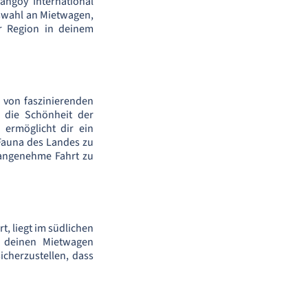
ngoy International
uswahl an Mietwagen,
 Region in deinem
l von faszinierenden
 die Schönheit der
 ermöglicht dir ein
Fauna des Landes zu
 angenehme Fahrt zu
t, liegt im südlichen
t deinen Mietwagen
cherzustellen, dass