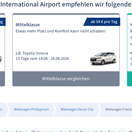
International Airport empfehlen wir folgen
ag
ab 54 € pro Tag
Mittelklasse
Etwas mehr Platz und Komfort kann nicht schaden!
S
i
z.B. Toyota Innova
13 Tage vom 14.08 - 26.08.2026
z
1
Mittelklasse vergleichen
en
Mietwagen Philippinen
Mietwagen Davao City
Mietwagen Francis