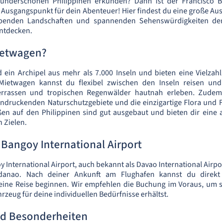
underschönen Philippinen erkunden? Dann ist der Francisco Ba
e Ausgangspunkt für dein Abenteuer! Hier findest du eine große A
enden Landschaften und spannenden Sehenswürdigkeiten der
ntdecken.
ietwagen?
d ein Archipel aus mehr als 7.000 Inseln und bieten eine Vielzah
 Mietwagen kannst du flexibel zwischen den Inseln reisen und
terrassen und tropischen Regenwälder hautnah erleben. Zudem
indruckenden Naturschutzgebiete und die einzigartige Flora und 
ßen auf den Philippinen sind gut ausgebaut und bieten dir eine
 Zielen.
 Bangoy International Airport
 International Airport, auch bekannt als Davao International Airpor
ndanao. Nach deiner Ankunft am Flughafen kannst du direk
ne Reise beginnen. Wir empfehlen die Buchung im Voraus, um si
zeug für deine individuellen Bedürfnisse erhältst.
d Besonderheiten