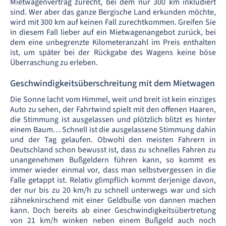
Mietwagenvertrag zurecht, bei dem nur 300 km inkludiert
sind. Wer aber das ganze Bergische Land erkunden möchte,
wird mit 300 km auf keinen Fall zurechtkommen. Greifen Sie
in diesem Fall lieber auf ein Mietwagenangebot zurück, bei
dem eine unbegrenzte Kilometeranzahl im Preis enthalten
ist, um später bei der Rückgabe des Wagens keine böse
Überraschung zu erleben.
Geschwindigkeitsüberschreitung mit dem Mietwagen
Die Sonne lacht vom Himmel, weit und breit ist kein einziges
Auto zu sehen, der Fahrtwind spielt mit den offenen Haaren,
die Stimmung ist ausgelassen und plötzlich blitzt es hinter
einem Baum… Schnell ist die ausgelassene Stimmung dahin
und der Tag gelaufen. Obwohl den meisten Fahrern in
Deutschland schon bewusst ist, dass zu schnelles Fahren zu
unangenehmen Bußgeldern führen kann, so kommt es
immer wieder einmal vor, dass man selbstvergessen in die
Falle getappt ist. Relativ glimpflich kommt derjenige davon,
der nur bis zu 20 km/h zu schnell unterwegs war und sich
zähneknirschend mit einer Geldbuße von dannen machen
kann. Doch bereits ab einer Geschwindigkeitsübertretung
von 21 km/h winken neben einem Bußgeld auch noch