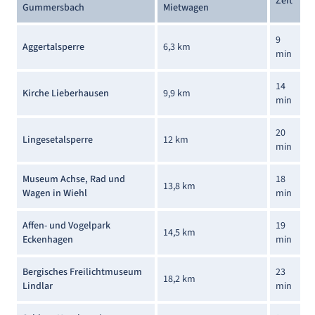
Zeit
Gummersbach
Mietwagen
9
Aggertalsperre
6,3 km
min
14
Kirche Lieberhausen
9,9 km
min
20
Lingesetalsperre
12 km
min
Museum Achse, Rad und
18
13,8 km
Wagen in Wiehl
min
Affen- und Vogelpark
19
14,5 km
Eckenhagen
min
Bergisches Freilichtmuseum
23
18,2 km
Lindlar
min