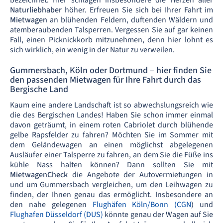
bezeichnet. Hier schlagen insbesondere die Herzen aller
Naturliebhaber
höher. Erfreuen Sie sich bei Ihrer Fahrt im
Mietwagen
an blühenden Feldern, duftenden Wäldern und
atemberaubenden Talsperren. Vergessen Sie auf gar keinen
Fall, einen Picknickkorb mitzunehmen, denn hier lohnt es
sich wirklich, ein wenig in der Natur zu verweilen.
Gummersbach, Köln oder Dortmund – hier finden Sie
den passenden Mietwagen für Ihre Fahrt durch das
Bergische Land
Kaum eine andere Landschaft ist so abwechslungsreich wie
die des Bergischen Landes! Haben Sie schon immer einmal
davon geträumt, in einem roten Cabriolet durch blühende
gelbe Rapsfelder zu fahren? Möchten Sie im Sommer mit
dem Geländewagen an einen möglichst abgelegenen
Ausläufer einer Talsperre zu fahren, an dem Sie die Füße ins
kühle Nass halten können? Dann sollten Sie mit
MietwagenCheck
die Angebote der Autovermietungen in
und um Gummersbach vergleichen, um den Leihwagen zu
finden, der Ihnen genau das ermöglicht. Insbesondere an
den nahe gelegenen
Flughäfen Köln/Bonn (CGN
) und
Flughafen Düsseldorf (DUS)
könnte genau der Wagen auf Sie