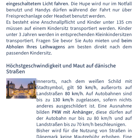
eingeschaltetem Licht fahren
. Die Hupe wird nur im Notfall
benutzt und Handys dürfen während der Fahrt nur über
Freisprechanlage oder Headset benutzt werden.
Es besteht eine Anschnallpflicht und Kinder unter 135 cm
müssen auf einem Kindersitz transportiert werden. Kinder
unter 3 Jahren werden in entsprechenden Kleinkindersitzen
transportiert. Fragen Sie bevor Sie Auto mieten und
beim
Abholen Ihres Leihwagens
am besten direkt nach dem
passenden Kindersitz.
Höchstgeschwindigkeit und Maut auf dänische
Straßen
Innerorts, nach dem weißen Schild mit
Stadtsymbol, gilt
50 km/h
, außerorts auf
Landstraßen
80 km/h
. Auf Autobahnen sind
bis zu
130 km/h
zugelassen, sofern nichts
anderes ausgeschildert ist. Eine Ausnahme
bilden
PKW mit Anhänger
, diese dürfen auf
der Autobahn nur bis zu 80 km/h und auf
Landstraßen bis zu 70 km/h beschleunigen.
Bisher wird für die Nutzung von Straßen in
Dänemark keine Mautgebühr erhoben. Eine