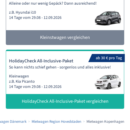
Alleine oder nur wenig Gepäck? Dann ausreichend!
z.B. Hyundai i10
14 Tage vom 29.08 - 12.09.2026
Kleinstwagen vergleichen
ab 30 € pro Tag
HolidayCheck All-Inclusive-Paket
So kann nichts schief gehen - sorgenlos und alles inklusive!
Kleinwagen
z.B. Kia Picanto
14 Tage vom 29.08 - 12.09.2026
HolidayCheck All-Inclusive-Paket vergleichen
wagen Dänemark
Mietwagen Region Hovedstaden
Mietwagen Kopenhagen