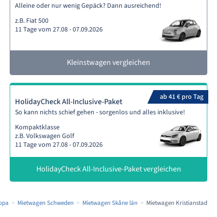
Alleine oder nur wenig Gepäck? Dann ausreichend!
z.B. Fiat 500
11 Tage vom 27.08 - 07.09.2026
Kleinstwagen vergleichen
ab 41 € pro Tag
HolidayCheck All-Inclusive-Paket
So kann nichts schief gehen - sorgenlos und alles inklusive!
Kompaktklasse
z.B. Volkswagen Golf
11 Tage vom 27.08 - 07.09.2026
HolidayCheck All-Inclusive-Paket vergleichen
opa
Mietwagen Schweden
Mietwagen Skåne län
Mietwagen Kristianstad