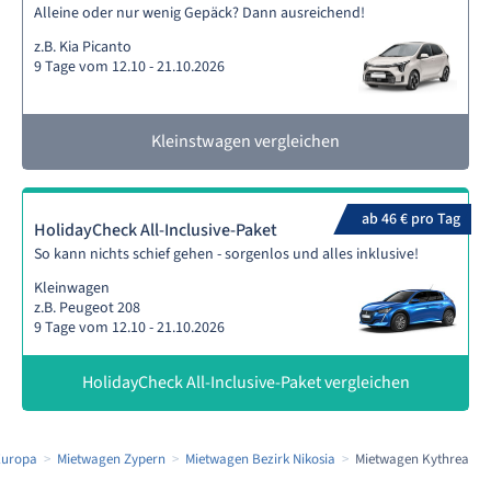
Alleine oder nur wenig Gepäck? Dann ausreichend!
z.B. Kia Picanto
9 Tage vom 12.10 - 21.10.2026
Kleinstwagen vergleichen
ab 46 € pro Tag
HolidayCheck All-Inclusive-Paket
So kann nichts schief gehen - sorgenlos und alles inklusive!
Kleinwagen
z.B. Peugeot 208
9 Tage vom 12.10 - 21.10.2026
HolidayCheck All-Inclusive-Paket vergleichen
Europa
Mietwagen Zypern
Mietwagen Bezirk Nikosia
Mietwagen Kythrea