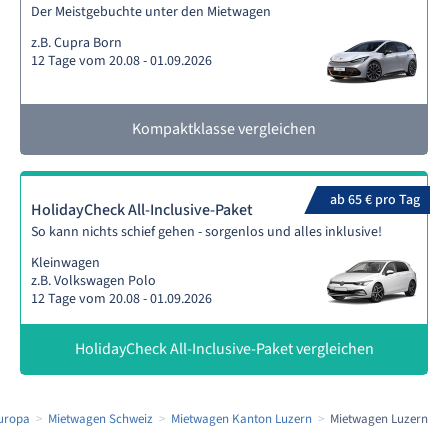
Der Meistgebuchte unter den Mietwagen
z.B. Cupra Born
12 Tage vom 20.08 - 01.09.2026
Kompaktklasse vergleichen
ab 65 € pro Tag
HolidayCheck All-Inclusive-Paket
So kann nichts schief gehen - sorgenlos und alles inklusive!
Kleinwagen
z.B. Volkswagen Polo
12 Tage vom 20.08 - 01.09.2026
HolidayCheck All-Inclusive-Paket vergleichen
uropa
Mietwagen Schweiz
Mietwagen Kanton Luzern
Mietwagen Luzern