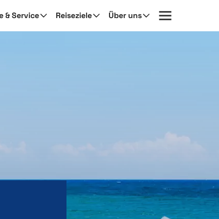
fe & Service
Reiseziele
Über uns