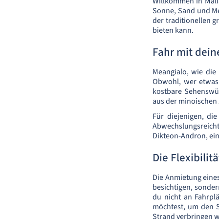
Willkommen in Mali
Sonne, Sand und Mee
der traditionellen g
bieten kann.
Fahr mit dei
Meangialo, wie die 
Obwohl, wer etwas f
kostbare Sehenswürd
aus der minoischen 
Für diejenigen, di
Abwechslungsreicht
Dikteon-Andron, eine
Die Flexibili
Die Anmietung eines 
besichtigen, sondern
du nicht an Fahrpl
möchtest, um den S
Strand verbringen wi