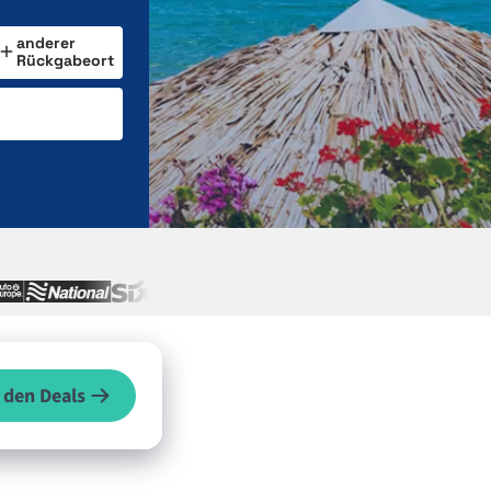
anderer
Rückgabeort
 den Deals