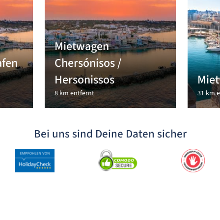
Mietwagen
afen
Chersónisos /
Hersonissos
Miet
8 km entfernt
31 km e
Bei uns sind Deine Daten sicher