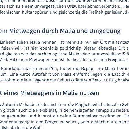
a, einem lebhaften Urlaubsort auf der wunderschönen Insel Kreta
r sich zu einem unvergesslichen Urlaubserlebnis verbinden. Hie
riechischen Kultur spüren und gleichzeitig die Freiheit genießen, 
nem Mietwagen durch Malia und Umgebung
Einheimischen Malia nennen, ist mehr als nur ein Ort mit fanta
eiern will, ist hier ebenfalls goldrichtig. Dieser lebendige Ort 
igkeiten wie das archäologische Malia, eine bronzezeitliche Stä
Zeit. Mit einem Mietwagen kannst du diese historischen Ereignis
e Naturlandschaften genießen, bietet die Region um Malia herum 
um. Eine kurze Autofahrt von Malia entfernt liegen die Lassith
 Höhle, die laut Legende die Geburtsstätte von Zeus ist. Es gibt als
tät eines Mietwagens in Malia nutzen
Autos in Malia bietet dir nicht nur die Möglichkeit, die lokalen 
 gibt dir auch die Flexibilität, in deinem eigenen Tempo zu reisen
äne gebunden und kannst dir deine Route selber bestimmen. O
onnenaufgang in den Bergen zu sehen, oder einfach nur einen
llst - du hast die Wahl.