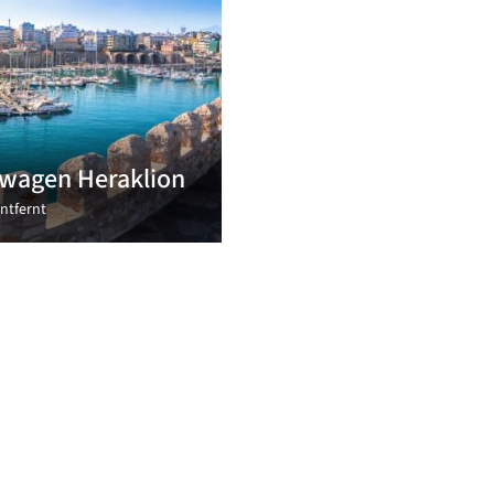
wagen Heraklion
ntfernt