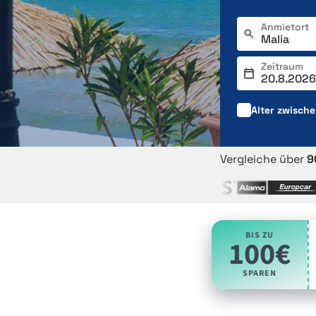
Anmietort
Zeitraum
Alter zwisch
Vergleiche über
9
BIS ZU
100€
SPAREN