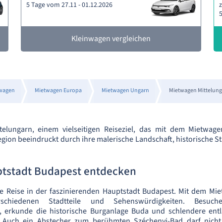
5 Tage vom 27.11 - 01.12.2026
z
5
Kleinwagen vergleichen
wagen
Mietwagen Europa
Mietwagen Ungarn
Mietwagen Mittelung
elungarn, einem vielseitigen Reiseziel, das mit dem Mietwag
gion beeindruckt durch ihre malerische Landschaft, historische 
tstadt Budapest entdecken
e Reise in der faszinierenden Hauptstadt Budapest. Mit dem Mie
chiedenen Stadtteile und Sehenswürdigkeiten. Besuc
, erkunde die historische Burganlage Buda und schlendere ent
Auch ein Abstecher zum berühmten Széchenyi-Bad darf nicht