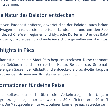
entspannen.
te Natur des Balaton entdecken
rt von Budapest entfernt, erwartet dich der Balaton, auch bekan
etwagen kannst du die malerische Landschaft rund um den See
nde, schöne Weinregionen und idyllische Dörfer am Ufer des Balat
hnt sich, um die beeindruckende Aussicht zu genießen und das Klost
hlights in Pécs
kannst du auch die Stadt Pécs bequem erreichen. Diese charmant
chen Gebäuden und ihrer reichen Kultur. Besuche das Grabmal 
e engen Gassen der Altstadt und entdecke die prachtvolle Hauptmo
ndruckenden Museen und Kunstgalerien bekannt.
formationen für deine Reise
st, solltest du dich über die Verkehrsregeln in Ungarn
grenzungen liegen normalerweise bei 50 km/h innerorts, 90 km/
n. Die Mautgebühren für Autobahnen können je nach Strecke varii