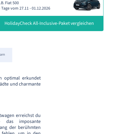
.B. Fiat 500
 Tage vom 27.11 - 01.12.2026
HolidayCheck All-Inclusive-Paket vergleichen
arn
en optimal erkundet
Städte und charmante
twagen erreichst du
he das imposante
lang der berühmten
 fehlen, um in den