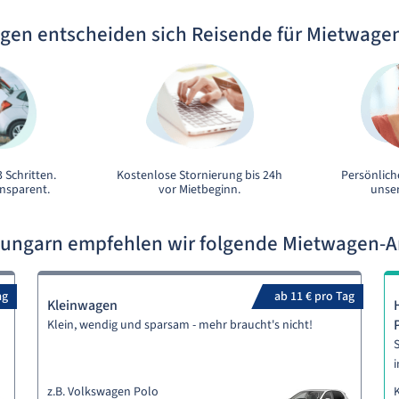
gen entscheiden sich Reisende für Mietwage
 Schritten.
Kostenlose Stornierung bis 24h
Persönlich
ansparent.
vor Mietbeginn.
unser
elungarn empfehlen wir folgende Mietwagen-
ag
ab 11 € pro Tag
Kleinwagen
Klein, wendig und sparsam - mehr braucht's nicht!
S
i
z.B. Volkswagen Polo