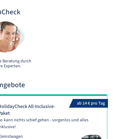
nCheck
e Beratung durch
e Experten.
Angebote
ab 14 € pro Tag
HolidayCheck All-Inclusive-
Paket
o kann nichts schief gehen - sorgenlos und alles
nklusive!
Kleinstwagen