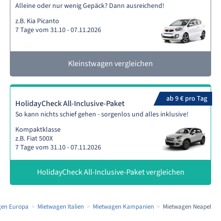
Alleine oder nur wenig Gepäck? Dann ausreichend!
z.B. Kia Picanto
7 Tage vom 31.10 - 07.11.2026
Kleinstwagen vergleichen
ab 9 € pro Tag
HolidayCheck All-Inclusive-Paket
So kann nichts schief gehen - sorgenlos und alles inklusive!
Kompaktklasse
z.B. Fiat 500X
7 Tage vom 31.10 - 07.11.2026
HolidayCheck All-Inclusive-Paket vergleichen
gen Europa
Mietwagen Italien
Mietwagen Kampanien
Mietwagen Neapel