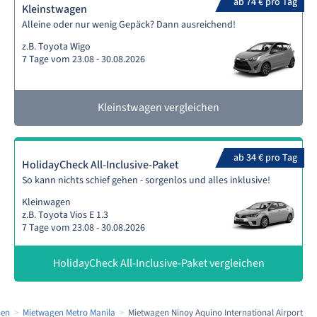
ab 74 € pro Tag
Kleinstwagen
Alleine oder nur wenig Gepäck? Dann ausreichend!
z.B. Toyota Wigo
7 Tage vom 23.08 - 30.08.2026
Kleinstwagen vergleichen
ab 34 € pro Tag
HolidayCheck All-Inclusive-Paket
So kann nichts schief gehen - sorgenlos und alles inklusive!
Kleinwagen
z.B. Toyota Vios E 1.3
7 Tage vom 23.08 - 30.08.2026
HolidayCheck All-Inclusive-Paket vergleichen
nen
Mietwagen Metro Manila
Mietwagen Ninoy Aquino International Airport