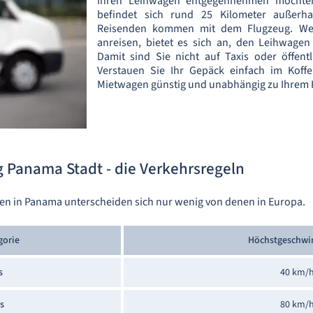
Ihren Leihwagen entgegennehmen möcht
befindet sich rund 25 Kilometer außerh
Reisenden kommen mit dem Flugzeug. We
anreisen, bietet es sich an, den Leihwagen
Damit sind Sie nicht auf Taxis oder öffent
Verstauen Sie Ihr Gepäck einfach im Kof
Mietwagen günstig und unabhängig zu Ihrem H
 Panama Stadt - die Verkehrsregeln
n in Panama unterscheiden sich nur wenig von denen in Europa.
gorie
Höchstgeschwi
s
40 km/
s
80 km/