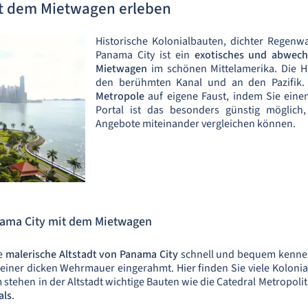
t dem Mietwagen erleben
Historische Kolonialbauten, dichter Regen
Panama City ist ein
exotisches und abwech
Mietwagen
im schönen Mittelamerika. Die 
den berühmten Kanal und an den Pazifik.
Metropole
auf eigene Faust, indem Sie ein
Portal ist das besonders günstig möglich,
Angebote miteinander vergleichen können.
nama City mit dem Mietwagen
ie
malerische Altstadt von Panama City
schnell und bequem kennen
 einer dicken Wehrmauer eingerahmt. Hier finden Sie viele Kolonia
tehen in der Altstadt wichtige Bauten wie die Catedral Metropolit
als
.