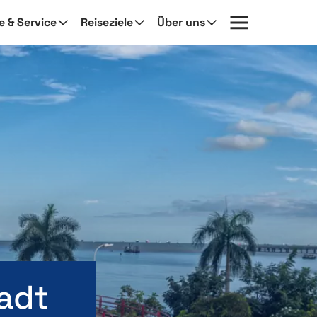
fe & Service
Reiseziele
Über uns
adt