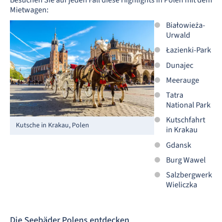
Besuchen Sie auf jeden Fall diese Highlights in Polen mit dem
Mietwagen:
Białowieża-
Urwald
Łazienki-Park
Dunajec
Meerauge
Tatra
National Park
Kutschfahrt
Kutsche in Krakau, Polen
in Krakau
Gdansk
Burg Wawel
Salzbergwerk
Wieliczka
Die Seebäder Polens entdecken