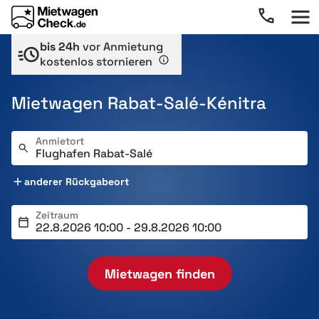
bis 24h
vor Anmietung
kostenlos stornieren
Mietwagen Rabat-Salé-Kénitra
Anmietort
anderer Rückgabeort
Zeitraum
Mietwagen finden