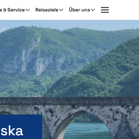
fe & Service
Reiseziele
Über uns
pska