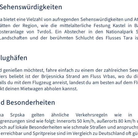
 Sehenswürdigkeiten
a bietet eine Vielzahl von aufregenden Sehenswürdigkeiten und A
tätten der Region, wie die mittelalterliche Festung Kastel in 
osteranlage von Tvrdoš. Ein Abstecher in den Nationalpark S
andschaften und der berühmten Schlucht des Flusses Tara ist
Flughäfen
 genießen möchtest, fahre einfach zu einem der zahlreichen Seen
ers beliebt ist der Brijesnicka Strand am Fluss Vrbas, wo du 
Falls du mit dem Flugzeug anreist, landest du am besten auf dem F
ekt deinen Mietwagen abholen kannst.
nd Besonderheiten
ka Srpska gelten ähnliche Verkehrsregeln wie in D
grenzungen sind wie folgt: Innerorts 50 km/h, außerorts 80 km/h
och auf lokale Besonderheiten wie schmale Straßen und anspruch
 erreichbar und Spritpreise sind im Vergleich zu Deutschland oft gü