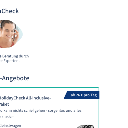
nCheck
e Beratung durch
e Experten.
n-Angebote
ab 26 € pro Tag
HolidayCheck All-Inclusive-
Paket
o kann nichts schief gehen - sorgenlos und alles
nklusive!
Kleinstwagen