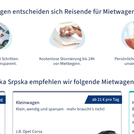
gen entscheiden sich Reisende für Mietwage
 Schritten.
Kostenlose Stornierung bis 24h
Persönlich
ansparent.
vor Mietbeginn.
unser
ika Srpska empfehlen wir folgende Mietwage
ag
ab 21 € pro Tag
Kleinwagen
Klein, wendig und sparsam - mehr braucht's nicht!
S
i
z.B. Opel Corsa