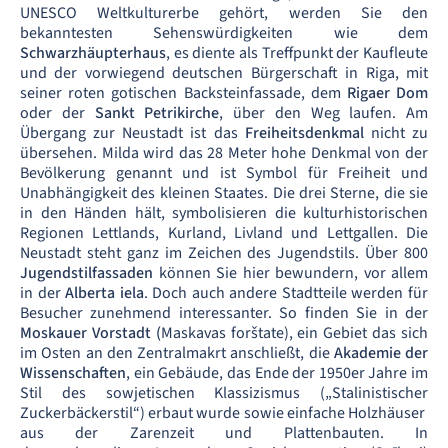
UNESCO Weltkulturerbe gehört, werden Sie den
bekanntesten Sehenswürdigkeiten wie dem
Schwarzhäupterhaus
, es diente als Treffpunkt der Kaufleute
und der vorwiegend deutschen Bürgerschaft in Riga, mit
seiner roten gotischen Backsteinfassade, dem
Rigaer Dom
oder der
Sankt Petrikirche
,
über den Weg laufen. Am
Übergang zur Neustadt ist das
Freiheitsdenkmal
nicht zu
übersehen. Milda wird das 28 Meter hohe Denkmal von der
Bevölkerung genannt und ist Symbol für Freiheit und
Unabhängigkeit des kleinen Staates. Die drei Sterne, die sie
in den Händen hält, symbolisieren die kulturhistorischen
Regionen Lettlands, Kurland, Livland und Lettgallen. Die
Neustadt steht ganz im Zeichen des Jugendstils. Über 800
Jugendstilfassaden
können Sie hier bewundern, vor allem
in der
Alberta iela
. Doch auch andere Stadtteile werden für
Besucher zunehmend interessanter. So finden Sie in der
Moskauer Vorstadt (
Maskavas forštate), ein Gebiet das sich
im Osten an den Zentralmakrt anschließt, die
Akademie der
Wissenschaften
, ein Gebäude, das Ende der 1950er Jahre im
Stil des sowjetischen Klassizismus („Stalinistischer
Zuckerbäckerstil“) erbaut wurde sowie einfache Holzhäuser
aus der Zarenzeit und Plattenbauten. In