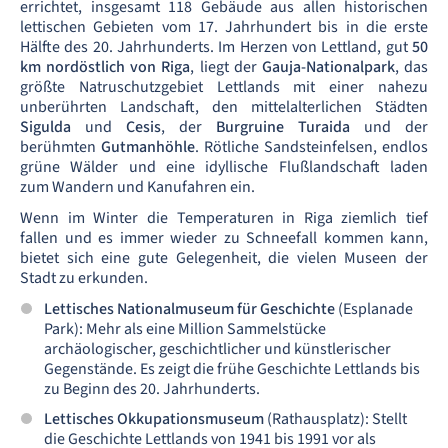
errichtet, insgesamt 118 Gebäude aus allen historischen
lettischen Gebieten vom 17. Jahrhundert bis in die erste
Hälfte des 20. Jahrhunderts. Im Herzen von Lettland, gut
50
km nordöstlich von Riga
, liegt der
Gauja-Nationalpark
, das
größte Natruschutzgebiet Lettlands mit einer nahezu
unberührten Landschaft, den mittelalterlichen Städten
Sigulda
und
Cesis
, der
Burgruine Turaida
und der
berühmten
Gutmanhöhle
. Rötliche Sandsteinfelsen, endlos
grüne Wälder und eine idyllische Flußlandschaft laden
zum Wandern und Kanufahren ein.
Wenn im Winter die Temperaturen in Riga ziemlich tief
fallen und es immer wieder zu Schneefall kommen kann,
bietet sich eine gute Gelegenheit, die vielen Museen der
Stadt zu erkunden.
Lettisches Nationalmuseum für Geschichte
(Esplanade
Park): Mehr als eine Million Sammelstücke
archäologischer, geschichtlicher und künstlerischer
Gegenstände. Es zeigt die frühe Geschichte Lettlands bis
zu Beginn des 20. Jahrhunderts.
Lettisches Okkupationsmuseum
(Rathausplatz): Stellt
die Geschichte Lettlands von 1941 bis 1991 vor als