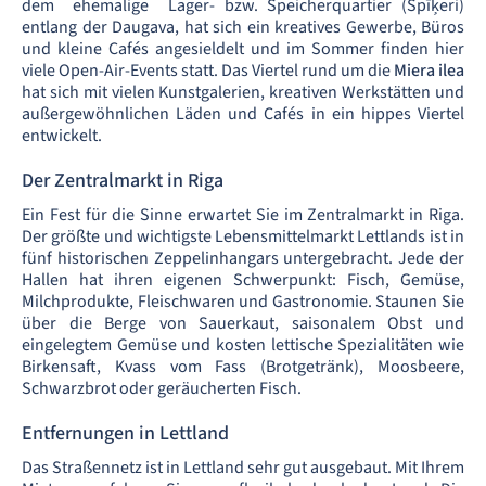
dem ehemalige Lager- bzw. Speicherquartier (Spīķeri)
entlang der Daugava, hat sich ein kreatives Gewerbe, Büros
und kleine Cafés angesieldelt und im Sommer finden hier
viele Open-Air-Events statt. Das Viertel rund um die
Miera ilea
hat sich mit vielen Kunstgalerien, kreativen Werkstätten und
außergewöhnlichen Läden und Cafés in ein hippes Viertel
entwickelt.
Der Zentralmarkt in Riga
Ein Fest für die Sinne erwartet Sie im Zentralmarkt in Riga.
Der größte und wichtigste Lebensmittelmarkt Lettlands ist in
fünf historischen Zeppelinhangars untergebracht. Jede der
Hallen hat ihren eigenen Schwerpunkt: Fisch, Gemüse,
Milchprodukte, Fleischwaren und Gastronomie. Staunen Sie
über die Berge von Sauerkaut, saisonalem Obst und
eingelegtem Gemüse und kosten lettische Spezialitäten wie
Birkensaft, Kvass vom Fass (Brotgetränk), Moosbeere,
Schwarzbrot oder geräucherten Fisch.
Entfernungen in Lettland
Das Straßennetz ist in Lettland sehr gut ausgebaut. Mit Ihrem