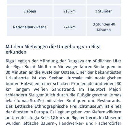
Liepāja
218 km
3 Stunden
3 Stunden 40
Nationalpark Rāzna
274 km
Minuten
Mit dem Mietwagen die Umgebung von Riga
erkunden
Riga liegt an der Mündung der Daugava am südlichen Ufer
der Rigar Bucht. Mit Ihrem Mietwagen fahren Sie bequem in
30 Minuten
an die Küste der Ostsee. Einer der bekanntesten
Urlaubsorte ist das
Seebad Jurmala
mit nostalgischen
bunten Holzvillen, einer schicken Promenade und einem 30
km langem weißen Sandstrand. Im Hauptort Majori
schlendern Sie gemütlich durch die Fußgängerzone Jomas
iela (Jomas-Straße) mit vielen Boutiquen und Restaurants.
Das
Lettische Ethnographische Freilichtmuseum
ist eines
der ältesten in Europa. Es liegt umgeben von Kiefernwäldern
an Ufer des Jugla-Sees
12 km von Riga entfernt
. Im Museum
wurden lettische Bauern-, Handwerker- und Fischerdörfer