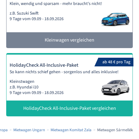
Klein, wendig und sparsam - mehr braucht's nicht!
z.B. Suzuki Swift
9 Tage vom 09.09 - 18.09.2026
Kleinwagen vergleichen
ab 48 € pro Tag
HolidayCheck All-Inclusive-Paket
So kann nichts schief gehen - sorgenlos und alles inklusive!
Kleinstwagen
z.B. Hyundai i10
9 Tage vom 09.09 - 18.09.2026
HolidayCheck All-Inclusive-Paket vergleichen
ropa
Mietwagen Ungarn
Mietwagen Komitat Zala
Mietwagen Sármellék