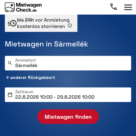
bis 24h
vor Anmietung
kostenlos stornieren
Mietwagen in Sármellék
Anmietort
anderer Rückgabeort
Zeitraum
Mietwagen finden