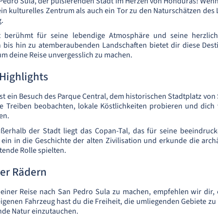
edro Sula, der pulsierenden Stadt im Herzen von Honduras! Wenn
in kulturelles Zentrum als auch ein Tor zu den Naturschätzen des 
g.
t berühmt für seine lebendige Atmosphäre und seine herzlic
n bis hin zu atemberaubenden Landschaften bietet dir diese Desti
um deine Reise unvergesslich zu machen.
Highlights
st ein Besuch des Parque Central, dem historischen Stadtplatz von
e Treiben beobachten, lokale Köstlichkeiten probieren und dich 
en.
ußerhalb der Stadt liegt das Copan-Tal, das für seine beeindru
 ein in die Geschichte der alten Zivilisation und erkunde die arch
tende Rolle spielten.
ier Rädern
einer Reise nach San Pedro Sula zu machen, empfehlen wir dir,
igenen Fahrzeug hast du die Freiheit, die umliegenden Gebiete zu
nde Natur einzutauchen.