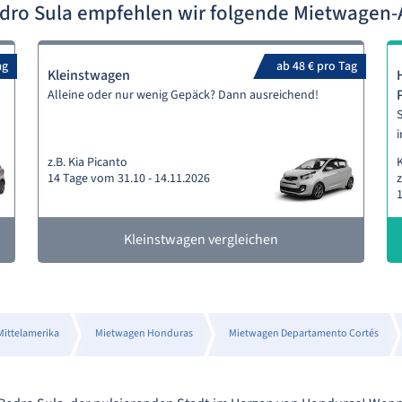
edro Sula empfehlen wir folgende Mietwagen
ag
ab 48 € pro Tag
Kleinstwagen
Alleine oder nur wenig Gepäck? Dann ausreichend!
S
i
z.B. Kia Picanto
14 Tage vom 31.10 - 14.11.2026
z
1
Kleinstwagen vergleichen
ittelamerika
Mietwagen Honduras
Mietwagen Departamento Cortés