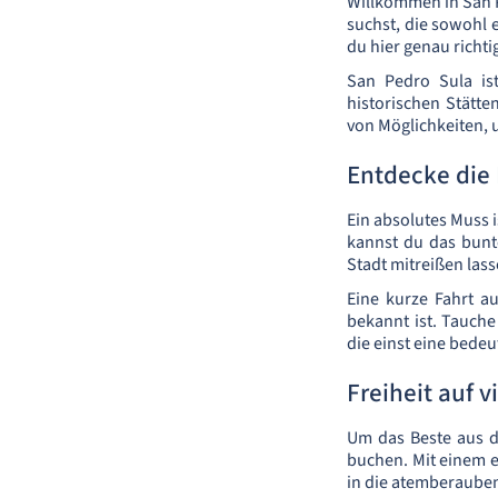
Willkommen in San P
suchst, die sowohl e
du hier genau richti
San Pedro Sula is
historischen Stätte
von Möglichkeiten, 
Entdecke die 
Ein absolutes Muss i
kannst du das bunt
Stadt mitreißen lass
Eine kurze Fahrt a
bekannt ist. Tauche
die einst eine bedeu
Freiheit auf v
Um das Beste aus d
buchen. Mit einem e
in die atemberaube