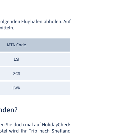
folgenden Flughäfen abholen. Auf
itteln.
IATA-Code
LSI
SCS
LWK
unden?
n Sie doch mal auf HolidayCheck
tel wird Ihr Trip nach Shetland