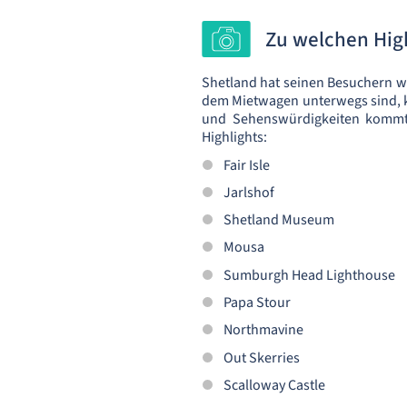
Zu welchen High
Shetland hat seinen Besuchern wa
dem Mietwagen unterwegs sind, kö
und Sehenswürdigkeiten kommt a
Highlights:
Fair Isle
Jarlshof
Shetland Museum
Mousa
Sumburgh Head Lighthouse
Papa Stour
Northmavine
Out Skerries
Scalloway Castle