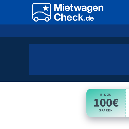
BIS ZU
100€
SPAREN