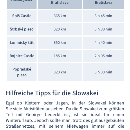
Bratislava
Bratislava
Spiš Castle
365 km
3 h 45 min
Štrbské pleso
320 km
3 h 30 min
Lomnický štít
350 km
4 h 40 min
Bojnice Castle
185 km
2 h 05 min
Popradské
320 km
3 h 30 min
pleso
Hilfreiche Tipps für die Slowakei
Egal ob Klettern oder Jagen, in der Slowakei können
Sie viele Aktivitäten ausleben. Da die Slowakei zum größten
Teil mit Gebirge bedeckt ist, ist sie ideal für einen
Winterurlaub. Jedoch sollte man, trotz des gut ausgebauten
Straßennetzes, mit seinem Mietwagen immer auf die