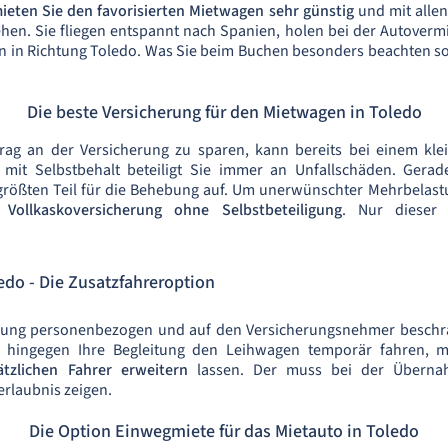
ieten Sie den favorisierten Mietwagen sehr günstig
und mit alle
en. Sie fliegen entspannt nach Spanien, holen bei der Autover
n in Richtung Toledo. Was Sie beim Buchen besonders beachten sol
Die beste Versicherung für den Mietwagen in Toledo
rag an der Versicherung zu sparen, kann bereits bei einem kl
 mit Selbstbehalt beteiligt Sie immer an Unfallschäden. Gerade
ößten Teil für die Behebung auf. Um unerwünschter Mehrbelastu
e
Vollkaskoversicherung ohne Selbstbeteiligung
. Nur dieser V
do - Die Zusatzfahreroption
rung personenbezogen und auf den Versicherungsnehmer beschränk
oll hingegen Ihre Begleitung den Leihwagen temporär fahren,
tzlichen Fahrer erweitern
lassen. Der muss bei der Übernah
erlaubnis zeigen.
Die Option Einwegmiete für das Mietauto in Toledo