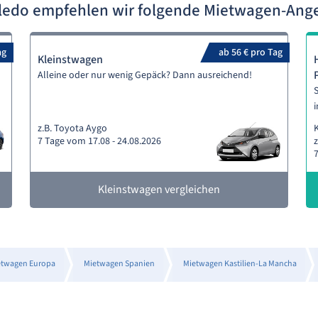
oledo empfehlen wir folgende Mietwagen-Ang
ag
ab 56 € pro Tag
Kleinstwagen
Alleine oder nur wenig Gepäck? Dann ausreichend!
S
i
z.B. Toyota Aygo
7 Tage vom 17.08 - 24.08.2026
z
7
Kleinstwagen vergleichen
etwagen Europa
Mietwagen Spanien
Mietwagen Kastilien-La Mancha