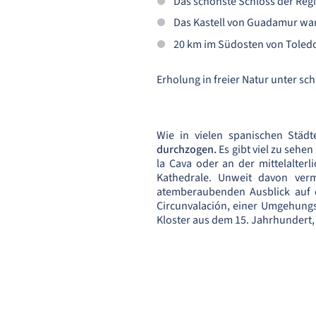
Das schönste Schloss der Regi
Das Kastell von Guadamur war
20 km im Südosten von Toledo
Erholung in freier Natur unter sc
Wie in vielen spanischen Städt
durchzogen.
Es gibt viel zu sehe
la Cava oder an der mittelalter
Kathedrale. Unweit davon verm
atemberaubenden Ausblick auf de
Circunvalación, einer Umgehungs
Kloster aus dem 15. Jahrhundert,