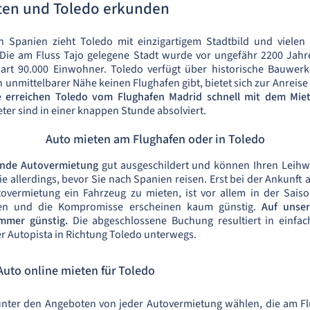
en und Toledo erkunden
 Spanien zieht Toledo mit einzigartigem Stadtbild und viele
. Die am Fluss Tajo gelegene Stadt wurde vor ungefähr 2200 Jah
art 90.000 Einwohner. Toledo verfügt über historische Bauwer
n unmittelbarer Nähe keinen Flughafen gibt, bietet sich zur Anreise
e
erreichen Toledo vom Flughafen Madrid schnell mit dem Mi
ter sind in einer knappen Stunde absolviert.
Auto mieten am Flughafen oder in Toledo
ende Autovermietung
gut ausgeschildert und können Ihren Leih
ie allerdings, bevor Sie nach Spanien reisen. Erst bei der Ankunft
overmietung ein Fahrzeug zu mieten, ist vor allem in der Saiso
ben und die Kompromisse erscheinen kaum günstig.
Auf unser
mmer günstig.
Die abgeschlossene Buchung resultiert in einfa
r Autopista in Richtung Toledo unterwegs.
Auto online mieten für Toledo
nter den Angeboten von jeder Autovermietung wählen, die am Fl