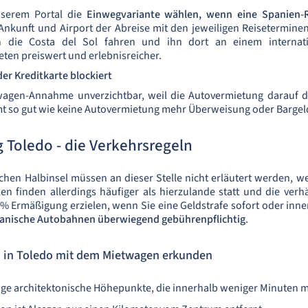
nserem Portal die
Einwegvariante wählen, wenn eine Spanien-R
Ankunft und Airport der Abreise mit den jeweiligen Reisetermine
die Costa del Sol fahren und ihn dort an einem internatio
ten preiswert und erlebnisreicher.
er Kreditkarte blockiert
ihwagen-Annahme unverzichtbar, weil die Autovermietung darauf 
mmt so gut wie keine Autovermietung mehr Überweisung oder Bargel
Toledo - die Verkehrsregeln
schen Halbinsel müssen an dieser Stelle nicht erläutert werden, we
len finden allerdings häufiger als hierzulande statt und die ver
 % Ermäßigung erzielen, wenn Sie eine Geldstrafe sofort oder in
anische Autobahnen überwiegend gebührenpflichtig
.
 in Toledo mit dem Mietwagen erkunden
ige architektonische Höhepunkte, die innerhalb weniger Minuten m