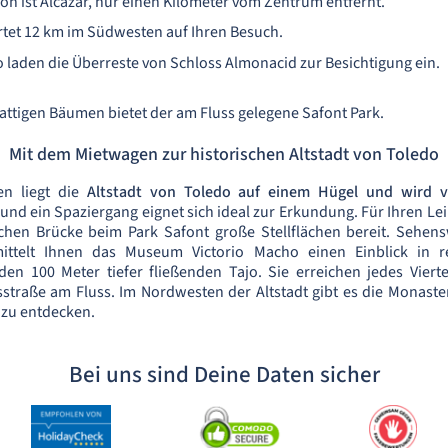
on ist Alcazar, nur einen Kilometer vom Zentrum entfernt.
tet 12 km im Südwesten auf Ihren Besuch.
 laden die Überreste von Schloss Almonacid zur Besichtigung ein.
hattigen Bäumen bietet der am Fluss gelegene Safont Park.
Mit dem Mietwagen zur historischen Altstadt von Toledo
en liegt die
Altstadt von Toledo auf einem Hügel und wird v
n und ein Spaziergang eignet sich ideal zur Erkundung. Für Ihren L
lichen Brücke beim Park Safont große Stellflächen bereit. Sehens
ittelt Ihnen das Museum Victorio Macho einen Einblick in r
n 100 Meter tiefer fließenden Tajo. Sie erreichen jedes Viert
straße am Fluss. Im Nordwesten der Altstadt gibt es die Monaster
 zu entdecken.
Bei uns sind Deine Daten sicher