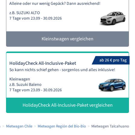
Alleine oder nur wenig Gepäck? Dann ausreichend!
z.B. SUZUKI ALTO
7 Tage vom 23.09 - 30.09.2026
Kleinstwagen vergleichen
ab 26 € pro Tag
HolidayCheck All-Inclusive-Paket
So kann nichts schief gehen - sorgenlos und alles inklusive!
Kleinwagen
z.B. Suzuki Baleno
7 Tage vom 23.09 - 30.09.2026
HolidayCheck All-Inclusive-Paket vergleichen
a
Mietwagen Chile
Mietwagen Región del Bío-Bío
Mietwagen Talcahuano